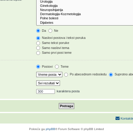
Da
Ne
Naslovi postova i tekst poruka
Samo tekst poruke
Samo naslovi tema
Samo prvi post teme
Postovi
Teme
Po abecednom redosledu
Suprotno ab
karaktera posta
Kontakti
Pokreće ga
phpBB
® Forum Software © phpBB Limited