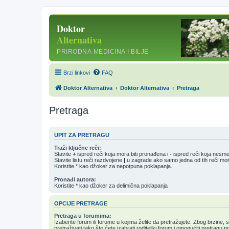
Brzi linkovi
FAQ
Doktor Alternativa
Doktor Alternativa
Pretraga
Pretraga
UPIT ZA PRETRAGU
Traži ključne reči:
Stavite
+
ispred reči koja mora biti pronađena i
-
ispred reči koja nesme
Stavite listu reči razdvojene
|
u zagrade ako samo jedna od tih reči mor
Koristite * kao džoker za nepotpuna poklapanja.
Pronađi autora:
Koristite * kao džoker za delimična poklapanja
OPCIJE PRETRAGE
Pretraga u forumima:
Izaberite forum ili forume u kojima želite da pretražujete. Zbog brzine,
pretraživati tako što ćete izabrati roditeljki forum i omogućiti pretragu