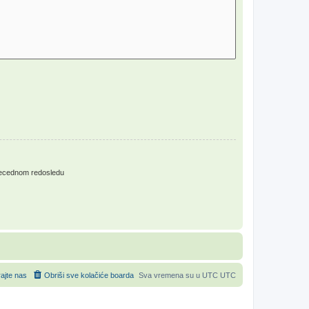
ecednom redosledu
rajte nas
Obriši sve kolačiće boarda
Sva vremena su u UTC UTC