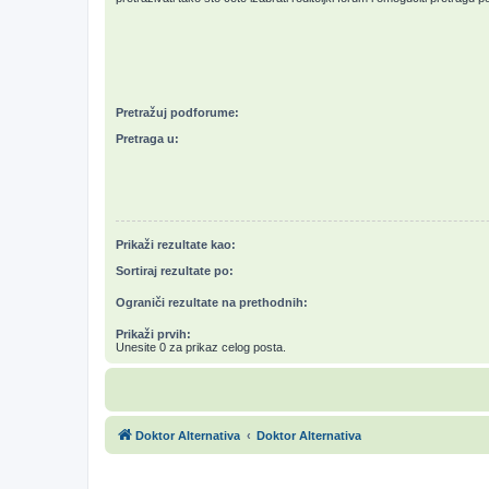
Pretražuj podforume:
Pretraga u:
Prikaži rezultate kao:
Sortiraj rezultate po:
Ograniči rezultate na prethodnih:
Prikaži prvih:
Unesite 0 za prikaz celog posta.
Doktor Alternativa
Doktor Alternativa