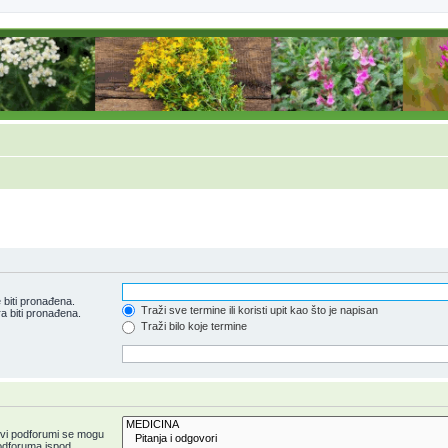
 biti pronađena.
Traži sve termine ili koristi upit kao što je napisan
a biti pronađena.
Traži bilo koje termine
 svi podforumi se mogu
 podforuma ispod.