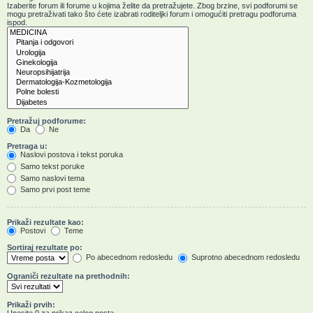
Izaberite forum ili forume u kojima želite da pretražujete. Zbog brzine, svi podforumi se
mogu pretraživati tako što ćete izabrati roditeljki forum i omogućiti pretragu podforuma
ispod.
Pretražuj podforume:
Da
Ne
Pretraga u:
Naslovi postova i tekst poruka
Samo tekst poruke
Samo naslovi tema
Samo prvi post teme
Prikaži rezultate kao:
Postovi
Teme
Sortiraj rezultate po:
Po abecednom redosledu
Suprotno abecednom redosledu
Ograniči rezultate na prethodnih:
Prikaži prvih: