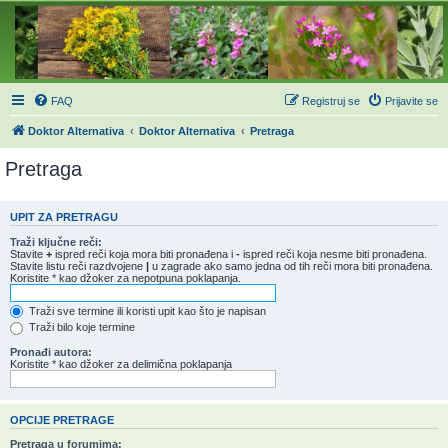
FAQ
Registruj se
Prijavite se
Doktor Alternativa
Doktor Alternativa
Pretraga
Pretraga
UPIT ZA PRETRAGU
Traži ključne reči:
Stavite
+
ispred reči koja mora biti pronađena i
-
ispred reči koja nesme biti pronađena.
Stavite listu reči razdvojene
|
u zagrade ako samo jedna od tih reči mora biti pronađena.
Koristite * kao džoker za nepotpuna poklapanja.
Traži sve termine ili koristi upit kao što je napisan
Traži bilo koje termine
Pronađi autora:
Koristite * kao džoker za delimična poklapanja
OPCIJE PRETRAGE
Pretraga u forumima: