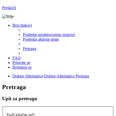
Preskoči
Brzi linkovi
Pogledaj neodgovorene postove
Pogledaj aktivne teme
Pretraga
FAQ
Prijavite se
Registruj se
Doktor Alternativa
Doktor Alternativa
Pretraga
Pretraga
Upit za pretragu
Traži ključne reči: