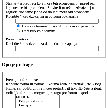
Stavite
+
ispred reči koja mora biti pronađena i
-
ispred reči
koja nesme biti pronađena. Stavite listu reči razdvojene
|
u
zagrade ako samo jedna od tih reči mora biti pronađena.
Koristite * kao džoker za nepotpuna poklapanja.
Traži sve termine ili koristi upit kao što je napisan
Traži bilo koje termine
Pronađi autora:
Koristite * kao džoker za delimična poklapanja
Opcije pretrage
Pretraga u forumima:
Izaberite forum ili forume u kojima želite da pretražujete. Zbog
brzine, svi podforumi se mogu pretraživati tako što ćete izabrati
roditeljki forum i omogućiti pretragu podforuma ispod.