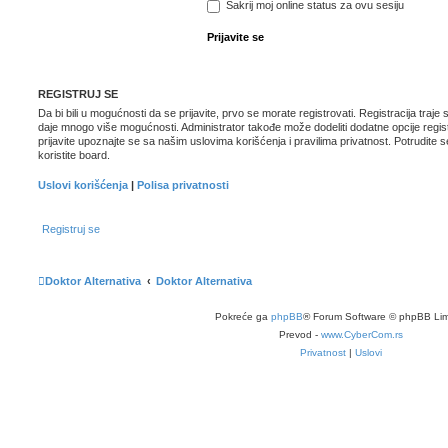
Sakrij moj online status za ovu sesiju
REGISTRUJ SE
Da bi bili u mogućnosti da se prijavite, prvo se morate registrovati. Registracija tra
daje mnogo više mogućnosti. Administrator takođe može dodeliti dodatne opcije regis
prijavite upoznajte se sa našim uslovima korišćenja i pravilima privatnost. Potrudite s
koristite board.
Uslovi korišćenja
|
Polisa privatnosti
Registruj se
Doktor Alternativa
Doktor Alternativa
Pokreće ga
phpBB
® Forum Software © phpBB Lim
Prevod -
www.CyberCom.rs
Privatnost
|
Uslovi