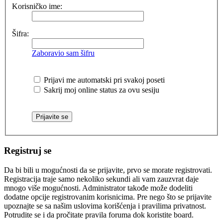
Korisničko ime:
Šifra:
Zaboravio sam šifru
Prijavi me automatski pri svakoj poseti
Sakrij moj online status za ovu sesiju
Registruj se
Da bi bili u mogućnosti da se prijavite, prvo se morate registrovati.
Registracija traje samo nekoliko sekundi ali vam zauzvrat daje
mnogo više mogućnosti. Administrator takođe može dodeliti
dodatne opcije registrovanim korisnicima. Pre nego što se prijavite
upoznajte se sa našim uslovima korišćenja i pravilima privatnost.
Potrudite se i da pročitate pravila foruma dok koristite board.