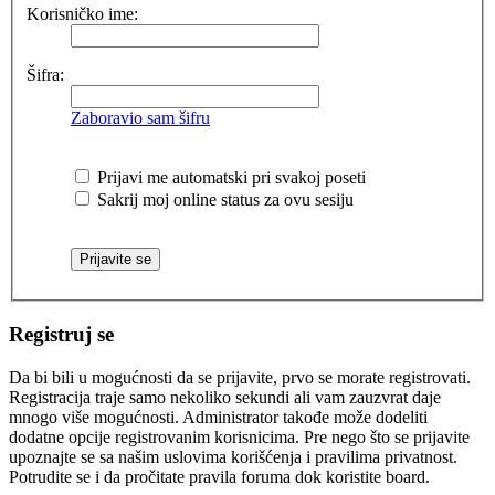
Korisničko ime:
Šifra:
Zaboravio sam šifru
Prijavi me automatski pri svakoj poseti
Sakrij moj online status za ovu sesiju
Registruj se
Da bi bili u mogućnosti da se prijavite, prvo se morate registrovati.
Registracija traje samo nekoliko sekundi ali vam zauzvrat daje
mnogo više mogućnosti. Administrator takođe može dodeliti
dodatne opcije registrovanim korisnicima. Pre nego što se prijavite
upoznajte se sa našim uslovima korišćenja i pravilima privatnost.
Potrudite se i da pročitate pravila foruma dok koristite board.