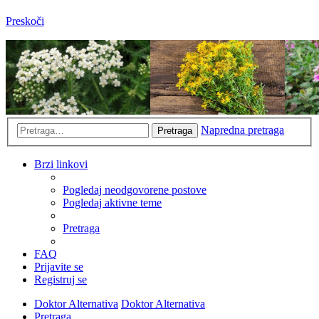
Preskoči
Napredna pretraga
Pretraga
Brzi linkovi
Pogledaj neodgovorene postove
Pogledaj aktivne teme
Pretraga
FAQ
Prijavite se
Registruj se
Doktor Alternativa
Doktor Alternativa
Pretraga