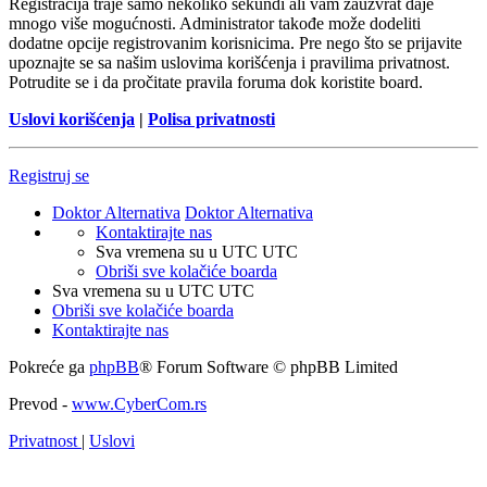
Registracija traje samo nekoliko sekundi ali vam zauzvrat daje
mnogo više mogućnosti. Administrator takođe može dodeliti
dodatne opcije registrovanim korisnicima. Pre nego što se prijavite
upoznajte se sa našim uslovima korišćenja i pravilima privatnost.
Potrudite se i da pročitate pravila foruma dok koristite board.
Uslovi korišćenja
|
Polisa privatnosti
Registruj se
Doktor Alternativa
Doktor Alternativa
Kontaktirajte nas
Sva vremena su u UTC UTC
Obriši sve kolačiće boarda
Sva vremena su u UTC UTC
Obriši sve kolačiće boarda
Kontaktirajte nas
Pokreće ga
phpBB
® Forum Software © phpBB Limited
Prevod -
www.CyberCom.rs
Privatnost
|
Uslovi