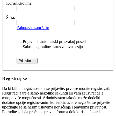
Korisničko ime:
Šifra:
Zaboravio sam šifru
Prijavi me automatski pri svakoj poseti
Sakrij moj online status za ovu sesiju
Registruj se
Da bi bili u mogućnosti da se prijavite, prvo se morate registrovati.
Registracija traje samo nekoliko sekundi ali vam zauzvrat daje
mnogo više mogućnosti. Administrator takođe može dodeliti
dodatne opcije registrovanim korisnicima. Pre nego što se prijavite
upoznajte se sa našim uslovima korišćenja i pravilima privatnost.
Potrudite se i da pročitate pravila foruma dok koristite board.