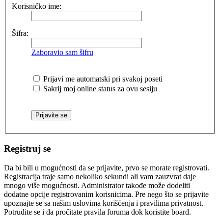
Korisničko ime:
Šifra:
Zaboravio sam šifru
Prijavi me automatski pri svakoj poseti
Sakrij moj online status za ovu sesiju
Registruj se
Da bi bili u mogućnosti da se prijavite, prvo se morate registrovati.
Registracija traje samo nekoliko sekundi ali vam zauzvrat daje
mnogo više mogućnosti. Administrator takođe može dodeliti
dodatne opcije registrovanim korisnicima. Pre nego što se prijavite
upoznajte se sa našim uslovima korišćenja i pravilima privatnost.
Potrudite se i da pročitate pravila foruma dok koristite board.