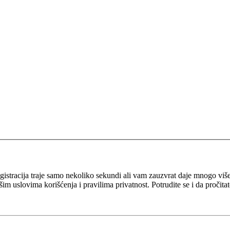
 Registracija traje samo nekoliko sekundi ali vam zauzvrat daje mnogo v
šim uslovima korišćenja i pravilima privatnost. Potrudite se i da pročita