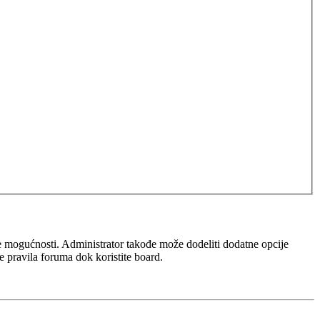
iše mogućnosti. Administrator takođe može dodeliti dodatne opcije
te pravila foruma dok koristite board.