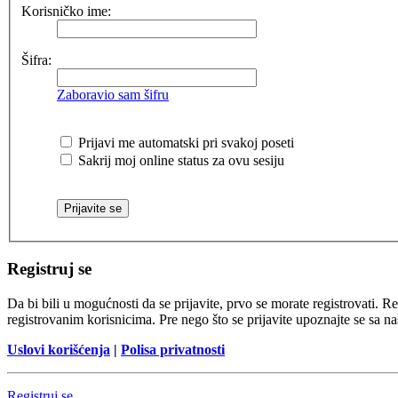
Korisničko ime:
Šifra:
Zaboravio sam šifru
Prijavi me automatski pri svakoj poseti
Sakrij moj online status za ovu sesiju
Registruj se
Da bi bili u mogućnosti da se prijavite, prvo se morate registrovati.
registrovanim korisnicima. Pre nego što se prijavite upoznajte se sa na
Uslovi korišćenja
|
Polisa privatnosti
Registruj se