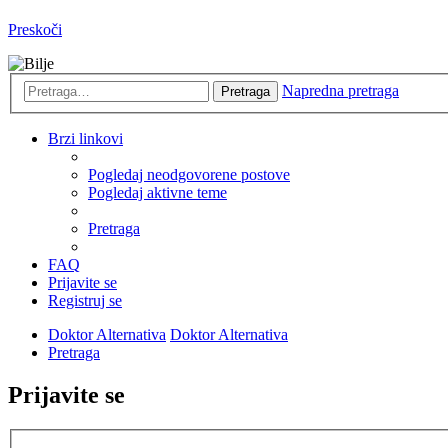
Preskoči
Napredna pretraga
Pretraga
Brzi linkovi
Pogledaj neodgovorene postove
Pogledaj aktivne teme
Pretraga
FAQ
Prijavite se
Registruj se
Doktor Alternativa
Doktor Alternativa
Pretraga
Prijavite se