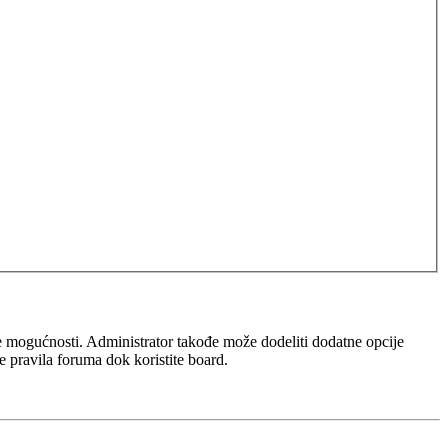
iše mogućnosti. Administrator takođe može dodeliti dodatne opcije
te pravila foruma dok koristite board.