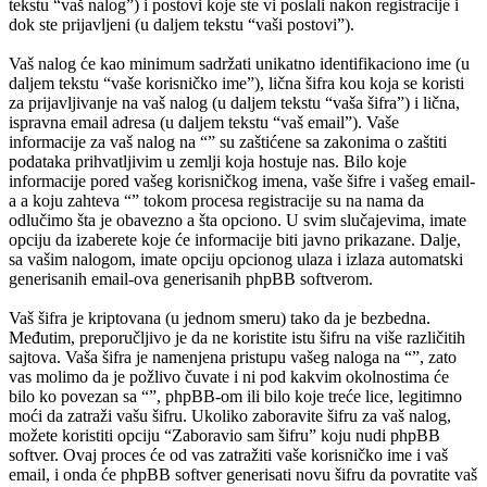
tekstu “vaš nalog”) i postovi koje ste vi poslali nakon registracije i
dok ste prijavljeni (u daljem tekstu “vaši postovi”).
Vaš nalog će kao minimum sadržati unikatno identifikaciono ime (u
daljem tekstu “vaše korisničko ime”), lična šifra kou koja se koristi
za prijavljivanje na vaš nalog (u daljem tekstu “vaša šifra”) i lična,
ispravna email adresa (u daljem tekstu “vaš email”). Vaše
informacije za vaš nalog na “” su zaštićene sa zakonima o zaštiti
podataka prihvatljivim u zemlji koja hostuje nas. Bilo koje
informacije pored vašeg korisničkog imena, vaše šifre i vašeg email-
a a koju zahteva “” tokom procesa registracije su na nama da
odlučimo šta je obavezno a šta opciono. U svim slučajevima, imate
opciju da izaberete koje će informacije biti javno prikazane. Dalje,
sa vašim nalogom, imate opciju opcionog ulaza i izlaza automatski
generisanih email-ova generisanih phpBB softverom.
Vaš šifra je kriptovana (u jednom smeru) tako da je bezbedna.
Međutim, preporučljivo je da ne koristite istu šifru na više različitih
sajtova. Vaša šifra je namenjena pristupu vašeg naloga na “”, zato
vas molimo da je požlivo čuvate i ni pod kakvim okolnostima će
bilo ko povezan sa “”, phpBB-om ili bilo koje treće lice, legitimno
moći da zatraži vašu šifru. Ukoliko zaboravite šifru za vaš nalog,
možete koristiti opciju “Zaboravio sam šifru” koju nudi phpBB
softver. Ovaj proces će od vas zatražiti vaše korisničko ime i vaš
email, i onda će phpBB softver generisati novu šifru da povratite vaš