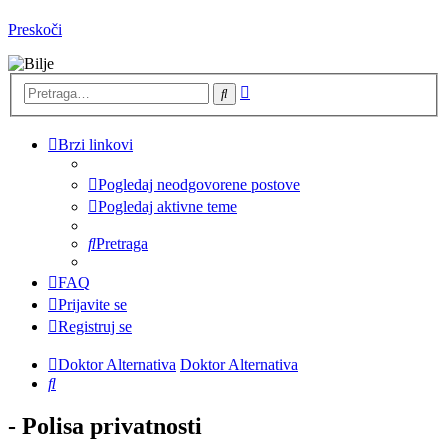
Preskoči
Napredna
Pretraga
pretraga
Brzi linkovi
Pogledaj neodgovorene postove
Pogledaj aktivne teme
Pretraga
FAQ
Prijavite se
Registruj se
Doktor Alternativa
Doktor Alternativa
Pretraga
- Polisa privatnosti