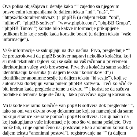
Ova polisa objašnjava u detalje kako “” zajedno sa njegovim
prisvojenim kompanijama (u daljem tekstu “mi”, “naš”, “”,
“https://doktoralternativa.rs”) i phpBB (u daljem tekstu “oni”,
“njihovi”, “phpBB softver”, “www.phpbb.com”, “phpBB Grupa”,
“phpBB Timovi”) koriste bilo kakve informacije prikupljene
prilikom bilo koje sesije kada koristite board (u daljem tekstu “vaše
informacije”).
Vaše informacije se sakupljaju na dva načina. Prvo, pregledanje “”
će prouzrokovati da phpBB softver napravi nekoliko kolačića, koji
su mali tekstualni fajlovi koji se sašu na vaš računar u privremeni
direktorijum vašeg web browser-a. Prva dva kolačića samo sadrže
identifikaciju korisnika (u daljem tekstu “korisnikov id”) i
identifikator anonimne sesije (u daljem tekstu “id sesije”), koji se
automatski dodeljuju vama putem phpBB softvera. Treći kolačić će
biti kreiran kada pregledate teme u okviru “” i koristi se da sačuva
podatke o temama koje ste čitali, i tako povećava ugođaj korisnika.
Mi takođe kreiramo kolačiće van phpBB softvera dok pregledate “”,
iako su oni van okvira ovog dokumentae koji su namenjeni da samo
pokriju stranice kreirane pomoću phpBB softvera. Drugi način na
koji sakupljamo vaše informacije je ono što vi nama pošaljete. Ovo
može biti, i nije ograničeno na: postovanje kao anonimni korisnik (u
daljem tekstu “anonimni postovi”), registrovanje na “” (u daljem