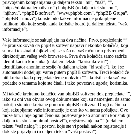
prisvojenim kompanijama (u daljem tekstu “mi”, “naš”, “”,
“https://doktoralternativa.rs”) i phpBB (u daljem tekstu “oni”,
“njihovi”, “phpBB softver”, “www.phpbb.com”, “phpBB Grupa”,
“phpBB Timovi”) koriste bilo kakve informacije prikupljene
prilikom bilo koje sesije kada koristite board (u daljem tekstu “vaše
informacije”).
Vaše informacije se sakupljaju na dva načina. Prvo, pregledanje “”
će prouzrokovati da phpBB softver napravi nekoliko kolačića, koji
su mali tekstualni fajlovi koji se sašu na vaš računar u privremeni
direktorijum vašeg web browser-a. Prva dva kolačića samo sadrže
identifikaciju korisnika (u daljem tekstu “korisnikov id”) i
identifikator anonimne sesije (u daljem tekstu “id sesije”), koji se
automatski dodeljuju vama putem phpBB softvera. Treći kolačić će
biti kreiran kada pregledate teme u okviru “” i koristi se da sačuva
podatke o temama koje ste čitali, i tako povećava ugođaj korisnika.
Mi takođe kreiramo kolačiće van phpBB softvera dok pregledate “”,
iako su oni van okvira ovog dokumentae koji su namenjeni da samo
pokriju stranice kreirane pomoću phpBB softvera. Drugi način na
koji sakupljamo vaše informacije je ono što vi nama pošaljete. Ovo
može biti, i nije ograničeno na: postovanje kao anonimni korisnik (u
daljem tekstu “anonimni postovi”), registrovanje na “” (u daljem
tekstu “vaš nalog”) i postovi koje ste vi poslali nakon registracije i
dok ste prijavljeni (u daljem tekstu “vaši postovi”).