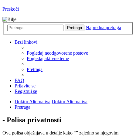
Preskoči
Napredna pretraga
Pretraga
Brzi linkovi
Pogledaj neodgovorene postove
Pogledaj aktivne teme
Pretraga
FAQ
Prijavite se
Registruj se
Doktor Alternativa
Doktor Alternativa
Pretraga
- Polisa privatnosti
Ova polisa objašnjava u detalje kako “” zajedno sa njegovim