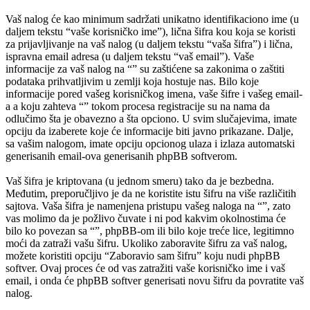
Vaš nalog će kao minimum sadržati unikatno identifikaciono ime (u
daljem tekstu “vaše korisničko ime”), lična šifra kou koja se koristi
za prijavljivanje na vaš nalog (u daljem tekstu “vaša šifra”) i lična,
ispravna email adresa (u daljem tekstu “vaš email”). Vaše
informacije za vaš nalog na “” su zaštićene sa zakonima o zaštiti
podataka prihvatljivim u zemlji koja hostuje nas. Bilo koje
informacije pored vašeg korisničkog imena, vaše šifre i vašeg email-
a a koju zahteva “” tokom procesa registracije su na nama da
odlučimo šta je obavezno a šta opciono. U svim slučajevima, imate
opciju da izaberete koje će informacije biti javno prikazane. Dalje,
sa vašim nalogom, imate opciju opcionog ulaza i izlaza automatski
generisanih email-ova generisanih phpBB softverom.
Vaš šifra je kriptovana (u jednom smeru) tako da je bezbedna.
Međutim, preporučljivo je da ne koristite istu šifru na više različitih
sajtova. Vaša šifra je namenjena pristupu vašeg naloga na “”, zato
vas molimo da je požlivo čuvate i ni pod kakvim okolnostima će
bilo ko povezan sa “”, phpBB-om ili bilo koje treće lice, legitimno
moći da zatraži vašu šifru. Ukoliko zaboravite šifru za vaš nalog,
možete koristiti opciju “Zaboravio sam šifru” koju nudi phpBB
softver. Ovaj proces će od vas zatražiti vaše korisničko ime i vaš
email, i onda će phpBB softver generisati novu šifru da povratite vaš
nalog.