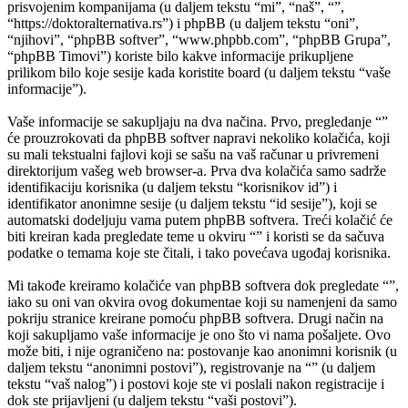
prisvojenim kompanijama (u daljem tekstu “mi”, “naš”, “”,
“https://doktoralternativa.rs”) i phpBB (u daljem tekstu “oni”,
“njihovi”, “phpBB softver”, “www.phpbb.com”, “phpBB Grupa”,
“phpBB Timovi”) koriste bilo kakve informacije prikupljene
prilikom bilo koje sesije kada koristite board (u daljem tekstu “vaše
informacije”).
Vaše informacije se sakupljaju na dva načina. Prvo, pregledanje “”
će prouzrokovati da phpBB softver napravi nekoliko kolačića, koji
su mali tekstualni fajlovi koji se sašu na vaš računar u privremeni
direktorijum vašeg web browser-a. Prva dva kolačića samo sadrže
identifikaciju korisnika (u daljem tekstu “korisnikov id”) i
identifikator anonimne sesije (u daljem tekstu “id sesije”), koji se
automatski dodeljuju vama putem phpBB softvera. Treći kolačić će
biti kreiran kada pregledate teme u okviru “” i koristi se da sačuva
podatke o temama koje ste čitali, i tako povećava ugođaj korisnika.
Mi takođe kreiramo kolačiće van phpBB softvera dok pregledate “”,
iako su oni van okvira ovog dokumentae koji su namenjeni da samo
pokriju stranice kreirane pomoću phpBB softvera. Drugi način na
koji sakupljamo vaše informacije je ono što vi nama pošaljete. Ovo
može biti, i nije ograničeno na: postovanje kao anonimni korisnik (u
daljem tekstu “anonimni postovi”), registrovanje na “” (u daljem
tekstu “vaš nalog”) i postovi koje ste vi poslali nakon registracije i
dok ste prijavljeni (u daljem tekstu “vaši postovi”).