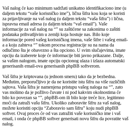
Vaš nalog će kao minimum sadržati unikatno identifikaciono ime (u
daljem tekstu “vaše korisničko ime”), lična šifra kou koja se koristi
za prijavljivanje na vaš nalog (u daljem tekstu “vaša šifra”) i lična,
ispravna email adresa (u daljem tekstu “vaš email”). Vaše
informacije za vaš nalog na “” su zaštićene sa zakonima o zaštiti
podataka prihvatljivim u zemlji koja hostuje nas. Bilo koje
informacije pored vašeg korisničkog imena, vaše šifre i vašeg email-
a a koju zahteva “” tokom procesa registracije su na nama da
odlučimo šta je obavezno a šta opciono. U svim slučajevima, imate
opciju da izaberete koje će informacije biti javno prikazane. Dalje,
sa vašim nalogom, imate opciju opcionog ulaza i izlaza automatski
generisanih email-ova generisanih phpBB softverom.
Vaš šifra je kriptovana (u jednom smeru) tako da je bezbedna.
Međutim, preporučljivo je da ne koristite istu šifru na više različitih
sajtova. Vaša šifra je namenjena pristupu vašeg naloga na “”, zato
vas molimo da je požlivo čuvate i ni pod kakvim okolnostima će
bilo ko povezan sa “”, phpBB-om ili bilo koje treće lice, legitimno
moći da zatraži vašu šifru. Ukoliko zaboravite šifru za vaš nalog,
možete koristiti opciju “Zaboravio sam šifru” koju nudi phpBB
softver. Ovaj proces će od vas zatražiti vaše korisničko ime i vaš
email, i onda će phpBB softver generisati novu šifru da povratite vaš
nalog.