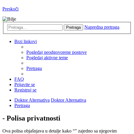
Preskoči
Napredna pretraga
Pretraga
Brzi linkovi
Pogledaj neodgovorene postove
Pogledaj aktivne teme
Pretraga
FAQ
Prijavite se
Registruj se
Doktor Alternativa
Doktor Alternativa
Pretraga
- Polisa privatnosti
Ova polisa objašnjava u detalje kako “” zajedno sa njegovim