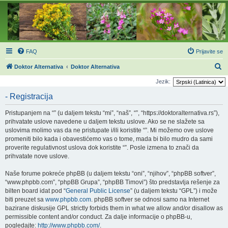
FAQ
Prijavite se
P
Doktor Alternativa
Doktor Alternativa
r
Jezik:
e
- Registracija
t
Pristupanjem na “” (u daljem tekstu “mi”, “naš”, “”, “https://doktoralternativa.rs”),
r
prihvatate uslove navedene u daljem tekstu uslove. Ako se ne slažete sa
a
uslovima molimo vas da ne pristupate i/ili koristite “”. Mi možemo ove uslove
promeniti bilo kada i obavestićemo vas o tome, mada bi bilo mudro da sami
g
proverite regulativnost uslova dok koristite “”. Posle izmena to znači da
a
prihvatate nove uslove.
Naše forume pokreće phpBB (u daljem tekstu “oni”, “njihov”, “phpBB softver”,
“www.phpbb.com”, “phpBB Grupa”, “phpBB Timovi”) što predstavlja rešenje za
bilten board idat pod “
General Public License
” (u daljem tekstu “GPL”) i može
biti preuzet sa
www.phpbb.com
. phpBB softver se odnosi samo na Internet
bazirane diskusije GPL strictly forbids them in what we allow and/or disallow as
permissible content and/or conduct. Za dalje informacije o phpBB-u,
pogledajte:
http://www.phpbb.com/
.