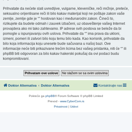
Prihvatate da nećete slati uvredljive, vulgarne, kleveničke, reči mržnje, preteće,
seksualno orijentisane reči ili bilo kakav materijal koji ne poštuje zakon vaše
zemlje, zemlje gde je “” hostovan kao i međunarodni zakon. Čineći to,
rizikujete da budete odmah i zauvek izbačeni, uz obaveštenje vašeg Internet
provajdera ako mi tako zahtevamo. IP adrese svih postova se beleže da bi
pomogle u ispunjavanju ovih uslova. Prihvatate da “” ima prava da ukloni,
izmeni, pomeri ili zatvori bilo koju temu bilo kada. Kao korisnik, prihvatate da
bilo koja informacija koju unesete bude sačuvana u našoj bazi. Ove
informacije neće biti prikazivane trećim licima bez vašeg pristanka, niti će “” ili
phpBB biti odgovoran za bilo kakav hakerski pokušaj da ovi podaci budu
kompromitovani.
Doktor Alternativa
Doktor Alternativa
Kontaktirajte nas
Pokreće ga
phpBB
® Forum Software © phpBB Limited
Prevod -
www.CyberCom.rs
Privatnost
|
Uslovi