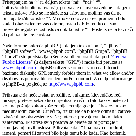
Pristupanjem na “” (u daljem tekstu “mi”, “naš”, “”,
“https://doktoralternativa.rs”), prihvatate uslove navedene u daljem
tekstu uslove. Ako se ne slažete sa uslovima molimo vas da ne
pristupate i/ili koristite “”. Mi možemo ove uslove promeniti bilo
kada i obavestićemo vas o tome, mada bi bilo mudro da sami
proverite regulativnost uslova dok koristite “”. Posle izmena to znači
da prihvatate nove uslove.
Naše forume pokreće phpBB (u daljem tekstu “oni”, “njihov”,
“phpBB softver”, “www.phpbb.com”, “phpBB Grupa”, “phpBB
Timovi”) što predstavlja rešenje za bilten board idat pod “
General
Public License
” (u daljem tekstu “GPL”) i može biti preuzet sa
www.phpbb.com
. phpBB softver se odnosi samo na Internet
bazirane diskusije GPL strictly forbids them in what we allow and/or
disallow as permissible content and/or conduct. Za dalje informacije
o phpBB-u, pogledajte:
http://www.phpbb.com/
.
Prihvatate da nećete slati uvredljive, vulgarne, kleveničke, reči
mržnje, preteće, seksualno orijentisane reči ili bilo kakav materijal
koji ne poštuje zakon vaše zemlje, zemlje gde je “” hostovan kao i
međunarodni zakon. Čineći to, rizikujete da budete odmah i zauvek
izbačeni, uz obaveštenje vašeg Internet provajdera ako mi tako
zahtevamo. IP adrese svih postova se beleže da bi pomogle u
ispunjavanju ovih uslova. Prihvatate da “” ima prava da ukloni,
izmeni, pomeri ili zatvori bilo koju temu bilo kada. Kao korisnik,