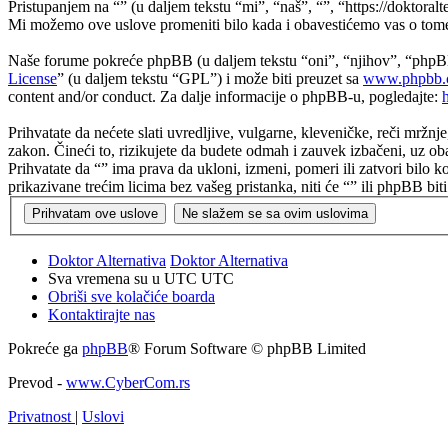
Pristupanjem na “” (u daljem tekstu “mi”, “naš”, “”, “https://doktoralt
Mi možemo ove uslove promeniti bilo kada i obavestićemo vas o tome, 
Naše forume pokreće phpBB (u daljem tekstu “oni”, “njihov”, “phpB
License
” (u daljem tekstu “GPL”) i može biti preuzet sa
www.phpbb.
content and/or conduct. Za dalje informacije o phpBB-u, pogledajte:
Prihvatate da nećete slati uvredljive, vulgarne, kleveničke, reči mržnj
zakon. Čineći to, rizikujete da budete odmah i zauvek izbačeni, uz ob
Prihvatate da “” ima prava da ukloni, izmeni, pomeri ili zatvori bilo 
prikazivane trećim licima bez vašeg pristanka, niti će “” ili phpBB 
Doktor Alternativa
Doktor Alternativa
Sva vremena su u UTC UTC
Obriši sve kolačiće boarda
Kontaktirajte nas
Pokreće ga
phpBB
® Forum Software © phpBB Limited
Prevod -
www.CyberCom.rs
Privatnost
|
Uslovi