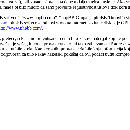
ernativa.rs”), prihvatate uslove navedene u daljem tekstu uslove. Ako se n
mada bi bilo mudro da sami proverite regulativnost uslova dok koristit
B softver”, “www.phpbb.com”, “phpBB Grupa”, “phpBB Timovi”) što pre
com
. phpBB softver se odnosi samo na Internet bazirane diskusije GPL 
http://www.phpbb.com/
.
e, preteće, seksualno orijentisane reči ili bilo kakav materijal koji ne 
aveštenje vašeg Internet provajdera ako mi tako zahtevamo. IP adrese s
koju temu bilo kada. Kao korisnik, prihvatate da bilo koja informacija k
biti odgovoran za bilo kakav hakerski pokušaj da ovi podaci budu kompr