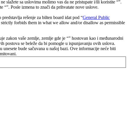
e slažete sa uslovima molimo vas da ne pristupate i/ili koristite “”.
e “”. Posle izmena to znači da prihvatate nove uslove.
dstavlja rešenje za bilten board idat pod “
General Public
strictly forbids them in what we allow and/or disallow as permissible
poštuje zakon vaše zemlje, zemlje gde je “” hostovan kao i međunarodni
vih postova se beleže da bi pomogle u ispunjavanju ovih uslova.
oju unesete bude sačuvana u našoj bazi. Ove informacije neće biti
omitovani.