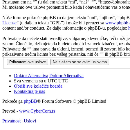
Pristupanjem na “” (u daljem tekstu “mi”, “naš”, “”, “https://doktoralt
Mi možemo ove uslove promeniti bilo kada i obavestićemo vas o tome, 
Naše forume pokreće phpBB (u daljem tekstu “oni”, “njihov”, “phpB
License
” (u daljem tekstu “GPL”) i može biti preuzet sa
www.phpbb.
content and/or conduct. Za dalje informacije o phpBB-u, pogledajte:
Prihvatate da nećete slati uvredljive, vulgarne, kleveničke, reči mržnj
zakon. Čineći to, rizikujete da budete odmah i zauvek izbačeni, uz ob
Prihvatate da “” ima prava da ukloni, izmeni, pomeri ili zatvori bilo 
prikazivane trećim licima bez vašeg pristanka, niti će “” ili phpBB 
Doktor Alternativa
Doktor Alternativa
Sva vremena su u UTC UTC
Obriši sve kolačiće boarda
Kontaktirajte nas
Pokreće ga
phpBB
® Forum Software © phpBB Limited
Prevod -
www.CyberCom.rs
Privatnost
|
Uslovi