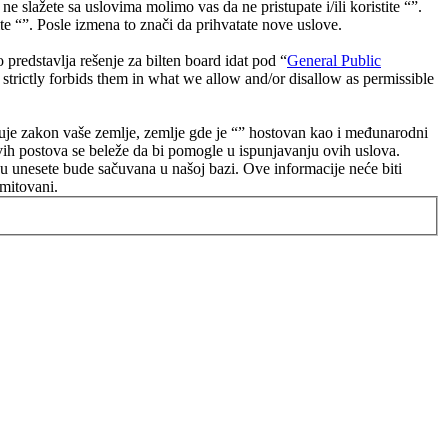
e slažete sa uslovima molimo vas da ne pristupate i/ili koristite “”.
e “”. Posle izmena to znači da prihvatate nove uslove.
dstavlja rešenje za bilten board idat pod “
General Public
strictly forbids them in what we allow and/or disallow as permissible
poštuje zakon vaše zemlje, zemlje gde je “” hostovan kao i međunarodni
vih postova se beleže da bi pomogle u ispunjavanju ovih uslova.
oju unesete bude sačuvana u našoj bazi. Ove informacije neće biti
omitovani.