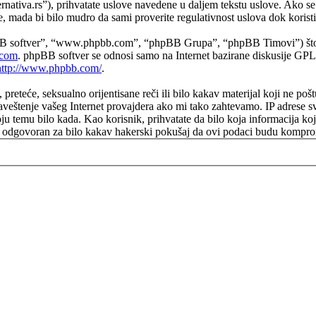
ernativa.rs”), prihvatate uslove navedene u daljem tekstu uslove. Ako se n
mada bi bilo mudro da sami proverite regulativnost uslova dok koristit
B softver”, “www.phpbb.com”, “phpBB Grupa”, “phpBB Timovi”) što pre
com
. phpBB softver se odnosi samo na Internet bazirane diskusije GPL 
http://www.phpbb.com/
.
e, preteće, seksualno orijentisane reči ili bilo kakav materijal koji ne 
aveštenje vašeg Internet provajdera ako mi tako zahtevamo. IP adrese s
koju temu bilo kada. Kao korisnik, prihvatate da bilo koja informacija k
biti odgovoran za bilo kakav hakerski pokušaj da ovi podaci budu kompr