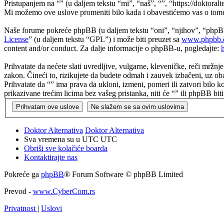
Pristupanjem na “” (u daljem tekstu “mi”, “naš”, “”, “https://doktoralt
Mi možemo ove uslove promeniti bilo kada i obavestićemo vas o tome, 
Naše forume pokreće phpBB (u daljem tekstu “oni”, “njihov”, “phpB
License
” (u daljem tekstu “GPL”) i može biti preuzet sa
www.phpbb.
content and/or conduct. Za dalje informacije o phpBB-u, pogledajte:
Prihvatate da nećete slati uvredljive, vulgarne, kleveničke, reči mržnj
zakon. Čineći to, rizikujete da budete odmah i zauvek izbačeni, uz ob
Prihvatate da “” ima prava da ukloni, izmeni, pomeri ili zatvori bilo 
prikazivane trećim licima bez vašeg pristanka, niti će “” ili phpBB 
Doktor Alternativa
Doktor Alternativa
Sva vremena su u UTC UTC
Obriši sve kolačiće boarda
Kontaktirajte nas
Pokreće ga
phpBB
® Forum Software © phpBB Limited
Prevod -
www.CyberCom.rs
Privatnost
|
Uslovi