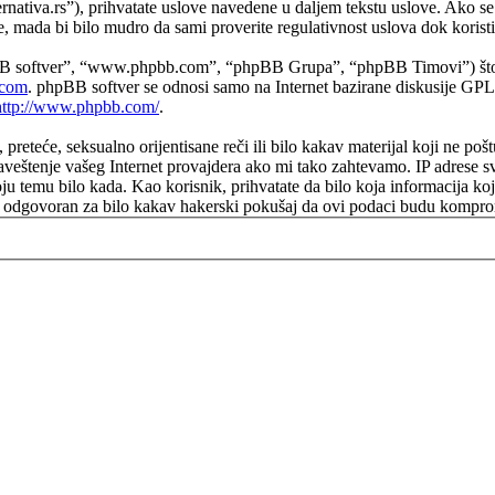
ernativa.rs”), prihvatate uslove navedene u daljem tekstu uslove. Ako se n
mada bi bilo mudro da sami proverite regulativnost uslova dok koristit
B softver”, “www.phpbb.com”, “phpBB Grupa”, “phpBB Timovi”) što pre
com
. phpBB softver se odnosi samo na Internet bazirane diskusije GPL 
http://www.phpbb.com/
.
e, preteće, seksualno orijentisane reči ili bilo kakav materijal koji ne 
aveštenje vašeg Internet provajdera ako mi tako zahtevamo. IP adrese s
koju temu bilo kada. Kao korisnik, prihvatate da bilo koja informacija k
biti odgovoran za bilo kakav hakerski pokušaj da ovi podaci budu kompr