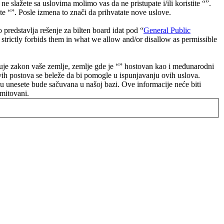
e slažete sa uslovima molimo vas da ne pristupate i/ili koristite “”.
e “”. Posle izmena to znači da prihvatate nove uslove.
dstavlja rešenje za bilten board idat pod “
General Public
strictly forbids them in what we allow and/or disallow as permissible
poštuje zakon vaše zemlje, zemlje gde je “” hostovan kao i međunarodni
vih postova se beleže da bi pomogle u ispunjavanju ovih uslova.
oju unesete bude sačuvana u našoj bazi. Ove informacije neće biti
omitovani.