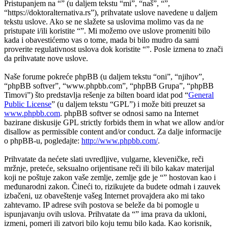
Pristupanjem na “” (u daljem tekstu “mi”, “naš”, “”,
“https://doktoralternativa.rs”), prihvatate uslove navedene u daljem
tekstu uslove. Ako se ne slažete sa uslovima molimo vas da ne
pristupate i/ili koristite “”. Mi možemo ove uslove promeniti bilo
kada i obavestićemo vas o tome, mada bi bilo mudro da sami
proverite regulativnost uslova dok koristite “”. Posle izmena to znači
da prihvatate nove uslove.
Naše forume pokreće phpBB (u daljem tekstu “oni”, “njihov”,
“phpBB softver”, “www.phpbb.com”, “phpBB Grupa”, “phpBB
Timovi”) što predstavlja rešenje za bilten board idat pod “
General
Public License
” (u daljem tekstu “GPL”) i može biti preuzet sa
www.phpbb.com
. phpBB softver se odnosi samo na Internet
bazirane diskusije GPL strictly forbids them in what we allow and/or
disallow as permissible content and/or conduct. Za dalje informacije
o phpBB-u, pogledajte:
http://www.phpbb.com/
.
Prihvatate da nećete slati uvredljive, vulgarne, kleveničke, reči
mržnje, preteće, seksualno orijentisane reči ili bilo kakav materijal
koji ne poštuje zakon vaše zemlje, zemlje gde je “” hostovan kao i
međunarodni zakon. Čineći to, rizikujete da budete odmah i zauvek
izbačeni, uz obaveštenje vašeg Internet provajdera ako mi tako
zahtevamo. IP adrese svih postova se beleže da bi pomogle u
ispunjavanju ovih uslova. Prihvatate da “” ima prava da ukloni,
izmeni, pomeri ili zatvori bilo koju temu bilo kada. Kao korisnik,