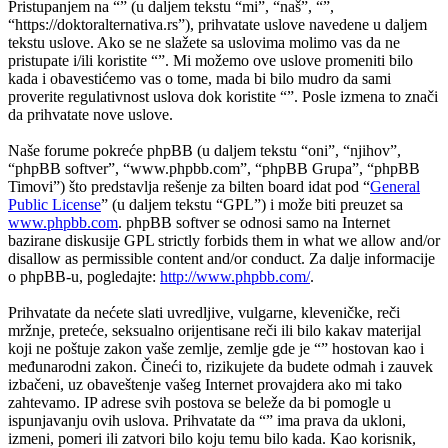
Pristupanjem na “” (u daljem tekstu “mi”, “naš”, “”,
“https://doktoralternativa.rs”), prihvatate uslove navedene u daljem
tekstu uslove. Ako se ne slažete sa uslovima molimo vas da ne
pristupate i/ili koristite “”. Mi možemo ove uslove promeniti bilo
kada i obavestićemo vas o tome, mada bi bilo mudro da sami
proverite regulativnost uslova dok koristite “”. Posle izmena to znači
da prihvatate nove uslove.
Naše forume pokreće phpBB (u daljem tekstu “oni”, “njihov”,
“phpBB softver”, “www.phpbb.com”, “phpBB Grupa”, “phpBB
Timovi”) što predstavlja rešenje za bilten board idat pod “
General
Public License
” (u daljem tekstu “GPL”) i može biti preuzet sa
www.phpbb.com
. phpBB softver se odnosi samo na Internet
bazirane diskusije GPL strictly forbids them in what we allow and/or
disallow as permissible content and/or conduct. Za dalje informacije
o phpBB-u, pogledajte:
http://www.phpbb.com/
.
Prihvatate da nećete slati uvredljive, vulgarne, kleveničke, reči
mržnje, preteće, seksualno orijentisane reči ili bilo kakav materijal
koji ne poštuje zakon vaše zemlje, zemlje gde je “” hostovan kao i
međunarodni zakon. Čineći to, rizikujete da budete odmah i zauvek
izbačeni, uz obaveštenje vašeg Internet provajdera ako mi tako
zahtevamo. IP adrese svih postova se beleže da bi pomogle u
ispunjavanju ovih uslova. Prihvatate da “” ima prava da ukloni,
izmeni, pomeri ili zatvori bilo koju temu bilo kada. Kao korisnik,