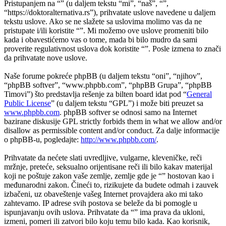
Pristupanjem na “” (u daljem tekstu “mi”, “naš”, “”,
“https://doktoralternativa.rs”), prihvatate uslove navedene u daljem
tekstu uslove. Ako se ne slažete sa uslovima molimo vas da ne
pristupate i/ili koristite “”. Mi možemo ove uslove promeniti bilo
kada i obavestićemo vas o tome, mada bi bilo mudro da sami
proverite regulativnost uslova dok koristite “”. Posle izmena to znači
da prihvatate nove uslove.
Naše forume pokreće phpBB (u daljem tekstu “oni”, “njihov”,
“phpBB softver”, “www.phpbb.com”, “phpBB Grupa”, “phpBB
Timovi”) što predstavlja rešenje za bilten board idat pod “
General
Public License
” (u daljem tekstu “GPL”) i može biti preuzet sa
www.phpbb.com
. phpBB softver se odnosi samo na Internet
bazirane diskusije GPL strictly forbids them in what we allow and/or
disallow as permissible content and/or conduct. Za dalje informacije
o phpBB-u, pogledajte:
http://www.phpbb.com/
.
Prihvatate da nećete slati uvredljive, vulgarne, kleveničke, reči
mržnje, preteće, seksualno orijentisane reči ili bilo kakav materijal
koji ne poštuje zakon vaše zemlje, zemlje gde je “” hostovan kao i
međunarodni zakon. Čineći to, rizikujete da budete odmah i zauvek
izbačeni, uz obaveštenje vašeg Internet provajdera ako mi tako
zahtevamo. IP adrese svih postova se beleže da bi pomogle u
ispunjavanju ovih uslova. Prihvatate da “” ima prava da ukloni,
izmeni, pomeri ili zatvori bilo koju temu bilo kada. Kao korisnik,