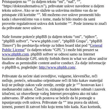
Pristupanjem na “” (u daljem tekstu “mi”, “naš”, “”,
“https://doktoralternativa.rs”), prihvatate uslove navedene u daljem
tekstu uslove. Ako se ne slažete sa uslovima molimo vas da ne
pristupate i/ili koristite “”. Mi možemo ove uslove promeniti bilo
kada i obavestićemo vas o tome, mada bi bilo mudro da sami
proverite regulativnost uslova dok koristite “”. Posle izmena to znači
da prihvatate nove uslove.
Naše forume pokreće phpBB (u daljem tekstu “oni”, “njihov”,
“phpBB softver”, “www.phpbb.com”, “phpBB Grupa”, “phpBB
Timovi”) što predstavlja rešenje za bilten board idat pod “
General
Public License
” (u daljem tekstu “GPL”) i može biti preuzet sa
www.phpbb.com
. phpBB softver se odnosi samo na Internet
bazirane diskusije GPL strictly forbids them in what we allow and/or
disallow as permissible content and/or conduct. Za dalje informacije
o phpBB-u, pogledajte:
http://www.phpbb.com/
.
Prihvatate da nećete slati uvredljive, vulgarne, kleveničke, reči
mržnje, preteće, seksualno orijentisane reči ili bilo kakav materijal
koji ne poštuje zakon vaše zemlje, zemlje gde je “” hostovan kao i
međunarodni zakon. Čineći to, rizikujete da budete odmah i zauvek
izbačeni, uz obaveštenje vašeg Internet provajdera ako mi tako
zahtevamo. IP adrese svih postova se beleže da bi pomogle u
ispunjavanju ovih uslova. Prihvatate da “” ima prava da ukloni,
izmeni, pomeri ili zatvori bilo koju temu bilo kada. Kao korisnik,