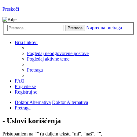
Preskoči
Napredna pretraga
Pretraga
Brzi linkovi
Pogledaj neodgovorene postove
Pogledaj aktivne teme
Pretraga
FAQ
Prijavite se
Registruj se
Doktor Alternativa
Doktor Alternativa
Pretraga
- Uslovi korišćenja
Pristupanjem na “” (u daljem tekstu “mi”, “naš”, “”,