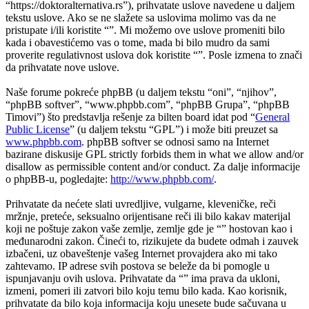
“https://doktoralternativa.rs”), prihvatate uslove navedene u daljem
tekstu uslove. Ako se ne slažete sa uslovima molimo vas da ne
pristupate i/ili koristite “”. Mi možemo ove uslove promeniti bilo
kada i obavestićemo vas o tome, mada bi bilo mudro da sami
proverite regulativnost uslova dok koristite “”. Posle izmena to znači
da prihvatate nove uslove.
Naše forume pokreće phpBB (u daljem tekstu “oni”, “njihov”,
“phpBB softver”, “www.phpbb.com”, “phpBB Grupa”, “phpBB
Timovi”) što predstavlja rešenje za bilten board idat pod “
General
Public License
” (u daljem tekstu “GPL”) i može biti preuzet sa
www.phpbb.com
. phpBB softver se odnosi samo na Internet
bazirane diskusije GPL strictly forbids them in what we allow and/or
disallow as permissible content and/or conduct. Za dalje informacije
o phpBB-u, pogledajte:
http://www.phpbb.com/
.
Prihvatate da nećete slati uvredljive, vulgarne, kleveničke, reči
mržnje, preteće, seksualno orijentisane reči ili bilo kakav materijal
koji ne poštuje zakon vaše zemlje, zemlje gde je “” hostovan kao i
međunarodni zakon. Čineći to, rizikujete da budete odmah i zauvek
izbačeni, uz obaveštenje vašeg Internet provajdera ako mi tako
zahtevamo. IP adrese svih postova se beleže da bi pomogle u
ispunjavanju ovih uslova. Prihvatate da “” ima prava da ukloni,
izmeni, pomeri ili zatvori bilo koju temu bilo kada. Kao korisnik,
prihvatate da bilo koja informacija koju unesete bude sačuvana u