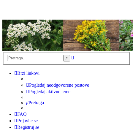
Napredna
Pretraga
pretraga
Brzi linkovi
Pogledaj neodgovorene postove
Pogledaj aktivne teme
Pretraga
FAQ
Prijavite se
Registruj se