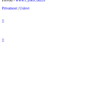
Prevod -
www.CyberCom.rs
Privatnost
|
Uslovi