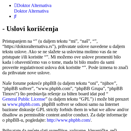
Doktor Alternativa
Doktor Alternativa
Pretraga
- Uslovi korišćenja
Pristupanjem na “” (u daljem tekstu “mi”, “naš”, “”,
“https://doktoralternativa.rs”), prihvatate uslove navedene u daljem
tekstu uslove. Ako se ne slažete sa uslovima molimo vas da ne
pristupate i/ili koristite “”. Mi možemo ove uslove promeniti bilo
kada i obavestićemo vas o tome, mada bi bilo mudro da sami
proverite regulativnost uslova dok koristite “”. Posle izmena to znači
da prihvatate nove uslove.
Naše forume pokreće phpBB (u daljem tekstu “oni”, “njihov”,
“phpBB softver”, “www.phpbb.com”, “phpBB Grupa”, “phpBB
Timovi”) što predstavlja rešenje za bilten board idat pod “
General Public License
” (u daljem tekstu “GPL”) i može biti preuzet
sa
www.phpbb.com
. phpBB softver se odnosi samo na Internet
bazirane diskusije GPL strictly forbids them in what we allow and/or
disallow as permissible content and/or conduct. Za dalje informacije
o phpBB-u, pogledajte:
http://www.phpbb.com/
.
Prihvatate da nećete slati uvredljive, vulgarne, kleveničke, reči