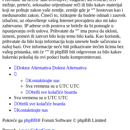
mržnje, preteće, seksualno orijentisane reči ili bilo kakav materijal
koji ne poštuje zakon vaše zemlje, zemlje gde je “” hostovan kao i
međunarodni zakon. Čineći to, rizikujete da budete odmah i zauvek
izbačeni, uz obaveštenje vašeg Internet provajdera ako mi tako
zahtevamo. IP adrese svih postova se beleže da bi pomogle u
ispunjavanju ovih uslova. Prihvatate da “” ima prava da ukloni,
izmeni, pomeri ili zatvori bilo koju temu bilo kada. Kao korisnik,
prihvatate da bilo koja informacija koju unesete bude sačuvana u
našoj bazi. Ove informacije neće biti prikazivane trećim licima bez
vašeg pristanka, niti će “” ili phpBB biti odgovoran za bilo kakav
hakerski pokušaj da ovi podaci budu kompromitovani.
Doktor Alternativa
Doktor Alternativa
Kontaktirajte nas
Sva vremena su u UTC UTC
Obriši sve kolačiće boarda
Sva vremena su u UTC UTC
Obriši sve kolačiće boarda
Kontaktirajte nas
Pokreće ga
phpBB
® Forum Software © phpBB Limited