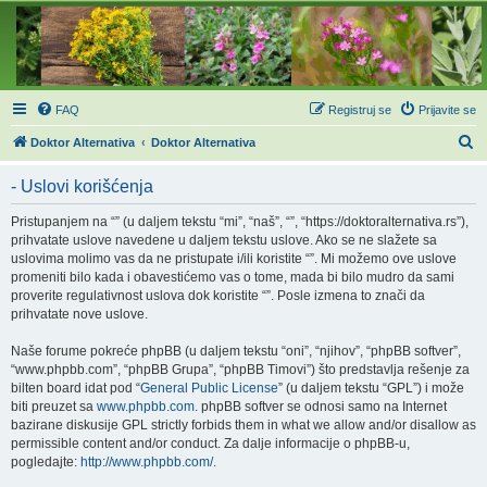
FAQ
Registruj se
Prijavite se
P
Doktor Alternativa
Doktor Alternativa
r
- Uslovi korišćenja
e
t
Pristupanjem na “” (u daljem tekstu “mi”, “naš”, “”, “https://doktoralternativa.rs”),
prihvatate uslove navedene u daljem tekstu uslove. Ako se ne slažete sa
r
uslovima molimo vas da ne pristupate i/ili koristite “”. Mi možemo ove uslove
a
promeniti bilo kada i obavestićemo vas o tome, mada bi bilo mudro da sami
proverite regulativnost uslova dok koristite “”. Posle izmena to znači da
g
prihvatate nove uslove.
a
Naše forume pokreće phpBB (u daljem tekstu “oni”, “njihov”, “phpBB softver”,
“www.phpbb.com”, “phpBB Grupa”, “phpBB Timovi”) što predstavlja rešenje za
bilten board idat pod “
General Public License
” (u daljem tekstu “GPL”) i može
biti preuzet sa
www.phpbb.com
. phpBB softver se odnosi samo na Internet
bazirane diskusije GPL strictly forbids them in what we allow and/or disallow as
permissible content and/or conduct. Za dalje informacije o phpBB-u,
pogledajte:
http://www.phpbb.com/
.