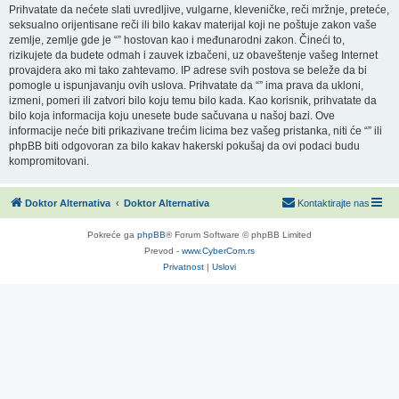
Prihvatate da nećete slati uvredljive, vulgarne, kleveničke, reči mržnje, preteće,
seksualno orijentisane reči ili bilo kakav materijal koji ne poštuje zakon vaše
zemlje, zemlje gde je “” hostovan kao i međunarodni zakon. Čineći to,
rizikujete da budete odmah i zauvek izbačeni, uz obaveštenje vašeg Internet
provajdera ako mi tako zahtevamo. IP adrese svih postova se beleže da bi
pomogle u ispunjavanju ovih uslova. Prihvatate da “” ima prava da ukloni,
izmeni, pomeri ili zatvori bilo koju temu bilo kada. Kao korisnik, prihvatate da
bilo koja informacija koju unesete bude sačuvana u našoj bazi. Ove
informacije neće biti prikazivane trećim licima bez vašeg pristanka, niti će “” ili
phpBB biti odgovoran za bilo kakav hakerski pokušaj da ovi podaci budu
kompromitovani.
Doktor Alternativa
Doktor Alternativa
Kontaktirajte nas
Pokreće ga
phpBB
® Forum Software © phpBB Limited
Prevod -
www.CyberCom.rs
Privatnost
|
Uslovi