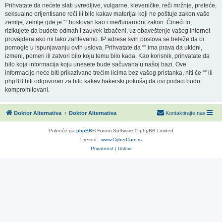
Prihvatate da nećete slati uvredljive, vulgarne, kleveničke, reči mržnje, preteće,
seksualno orijentisane reči ili bilo kakav materijal koji ne poštuje zakon vaše
zemlje, zemlje gde je “” hostovan kao i međunarodni zakon. Čineći to,
rizikujete da budete odmah i zauvek izbačeni, uz obaveštenje vašeg Internet
provajdera ako mi tako zahtevamo. IP adrese svih postova se beleže da bi
pomogle u ispunjavanju ovih uslova. Prihvatate da “” ima prava da ukloni,
izmeni, pomeri ili zatvori bilo koju temu bilo kada. Kao korisnik, prihvatate da
bilo koja informacija koju unesete bude sačuvana u našoj bazi. Ove
informacije neće biti prikazivane trećim licima bez vašeg pristanka, niti će “” ili
phpBB biti odgovoran za bilo kakav hakerski pokušaj da ovi podaci budu
kompromitovani.
Doktor Alternativa
Doktor Alternativa
Kontaktirajte nas
Pokreće ga
phpBB
® Forum Software © phpBB Limited
Prevod -
www.CyberCom.rs
Privatnost
|
Uslovi