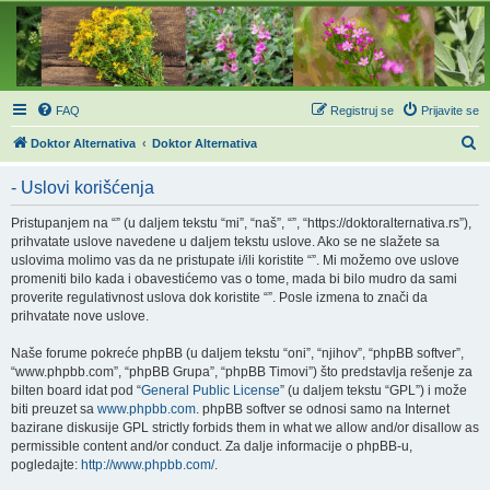
FAQ
Registruj se
Prijavite se
P
Doktor Alternativa
Doktor Alternativa
r
- Uslovi korišćenja
e
t
Pristupanjem na “” (u daljem tekstu “mi”, “naš”, “”, “https://doktoralternativa.rs”),
prihvatate uslove navedene u daljem tekstu uslove. Ako se ne slažete sa
r
uslovima molimo vas da ne pristupate i/ili koristite “”. Mi možemo ove uslove
a
promeniti bilo kada i obavestićemo vas o tome, mada bi bilo mudro da sami
proverite regulativnost uslova dok koristite “”. Posle izmena to znači da
g
prihvatate nove uslove.
a
Naše forume pokreće phpBB (u daljem tekstu “oni”, “njihov”, “phpBB softver”,
“www.phpbb.com”, “phpBB Grupa”, “phpBB Timovi”) što predstavlja rešenje za
bilten board idat pod “
General Public License
” (u daljem tekstu “GPL”) i može
biti preuzet sa
www.phpbb.com
. phpBB softver se odnosi samo na Internet
bazirane diskusije GPL strictly forbids them in what we allow and/or disallow as
permissible content and/or conduct. Za dalje informacije o phpBB-u,
pogledajte:
http://www.phpbb.com/
.