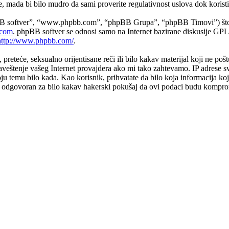
mada bi bilo mudro da sami proverite regulativnost uslova dok koristit
B softver”, “www.phpbb.com”, “phpBB Grupa”, “phpBB Timovi”) što pre
com
. phpBB softver se odnosi samo na Internet bazirane diskusije GPL 
http://www.phpbb.com/
.
e, preteće, seksualno orijentisane reči ili bilo kakav materijal koji ne 
aveštenje vašeg Internet provajdera ako mi tako zahtevamo. IP adrese s
koju temu bilo kada. Kao korisnik, prihvatate da bilo koja informacija k
biti odgovoran za bilo kakav hakerski pokušaj da ovi podaci budu kompr