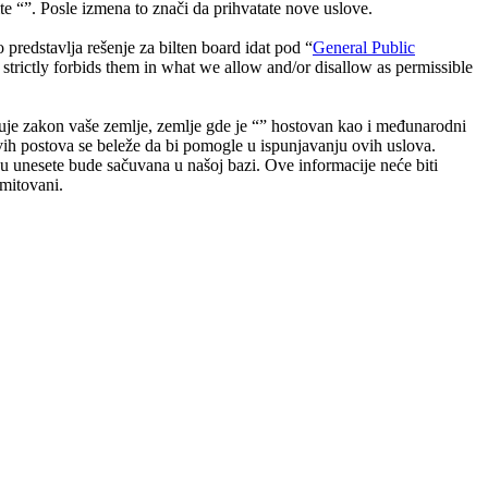
e “”. Posle izmena to znači da prihvatate nove uslove.
dstavlja rešenje za bilten board idat pod “
General Public
strictly forbids them in what we allow and/or disallow as permissible
poštuje zakon vaše zemlje, zemlje gde je “” hostovan kao i međunarodni
vih postova se beleže da bi pomogle u ispunjavanju ovih uslova.
oju unesete bude sačuvana u našoj bazi. Ove informacije neće biti
omitovani.