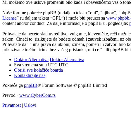
Mi možemo ove uslove promeniti bilo kada i obavestićemo vas o tome, 
Naše forume pokreće phpBB (u daljem tekstu “oni”, “njihov”, “phpB
License
” (u daljem tekstu “GPL”) i može biti preuzet sa
www.phpbb.
content and/or conduct. Za dalje informacije o phpBB-u, pogledajte:
Prihvatate da nećete slati uvredljive, vulgarne, kleveničke, reči mržnj
zakon. Čineći to, rizikujete da budete odmah i zauvek izbačeni, uz ob
Prihvatate da “” ima prava da ukloni, izmeni, pomeri ili zatvori bilo 
prikazivane trećim licima bez vašeg pristanka, niti će “” ili phpBB 
Doktor Alternativa
Doktor Alternativa
Sva vremena su u UTC UTC
Obriši sve kolačiće boarda
Kontaktirajte nas
Pokreće ga
phpBB
® Forum Software © phpBB Limited
Prevod -
www.CyberCom.rs
Privatnost
|
Uslovi