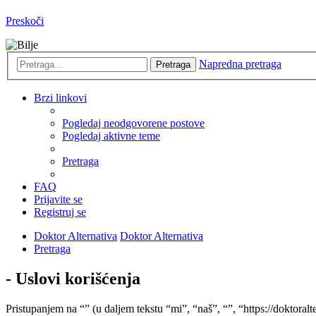
Preskoči
Napredna pretraga
Pretraga
Brzi linkovi
Pogledaj neodgovorene postove
Pogledaj aktivne teme
Pretraga
FAQ
Prijavite se
Registruj se
Doktor Alternativa
Doktor Alternativa
Pretraga
- Uslovi korišćenja
Pristupanjem na “” (u daljem tekstu “mi”, “naš”, “”, “https://doktoralt