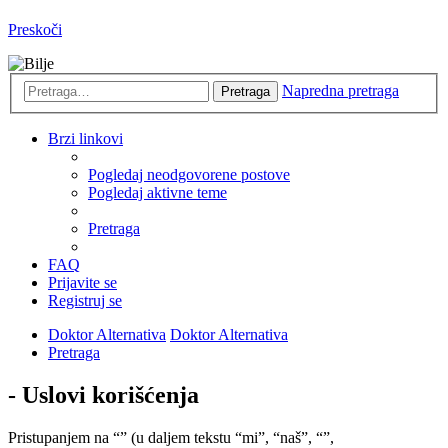
Preskoči
Napredna pretraga
Pretraga
Brzi linkovi
Pogledaj neodgovorene postove
Pogledaj aktivne teme
Pretraga
FAQ
Prijavite se
Registruj se
Doktor Alternativa
Doktor Alternativa
Pretraga
- Uslovi korišćenja
Pristupanjem na “” (u daljem tekstu “mi”, “naš”, “”,