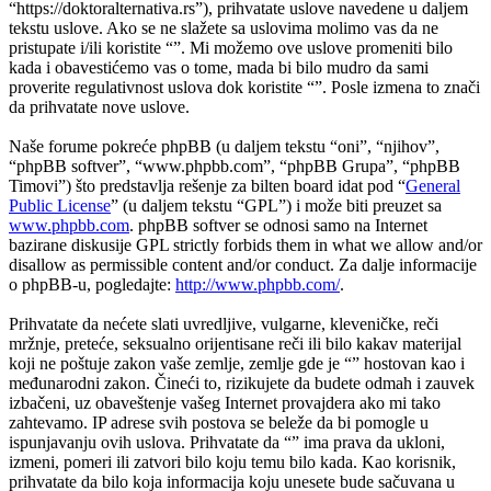
“https://doktoralternativa.rs”), prihvatate uslove navedene u daljem
tekstu uslove. Ako se ne slažete sa uslovima molimo vas da ne
pristupate i/ili koristite “”. Mi možemo ove uslove promeniti bilo
kada i obavestićemo vas o tome, mada bi bilo mudro da sami
proverite regulativnost uslova dok koristite “”. Posle izmena to znači
da prihvatate nove uslove.
Naše forume pokreće phpBB (u daljem tekstu “oni”, “njihov”,
“phpBB softver”, “www.phpbb.com”, “phpBB Grupa”, “phpBB
Timovi”) što predstavlja rešenje za bilten board idat pod “
General
Public License
” (u daljem tekstu “GPL”) i može biti preuzet sa
www.phpbb.com
. phpBB softver se odnosi samo na Internet
bazirane diskusije GPL strictly forbids them in what we allow and/or
disallow as permissible content and/or conduct. Za dalje informacije
o phpBB-u, pogledajte:
http://www.phpbb.com/
.
Prihvatate da nećete slati uvredljive, vulgarne, kleveničke, reči
mržnje, preteće, seksualno orijentisane reči ili bilo kakav materijal
koji ne poštuje zakon vaše zemlje, zemlje gde je “” hostovan kao i
međunarodni zakon. Čineći to, rizikujete da budete odmah i zauvek
izbačeni, uz obaveštenje vašeg Internet provajdera ako mi tako
zahtevamo. IP adrese svih postova se beleže da bi pomogle u
ispunjavanju ovih uslova. Prihvatate da “” ima prava da ukloni,
izmeni, pomeri ili zatvori bilo koju temu bilo kada. Kao korisnik,
prihvatate da bilo koja informacija koju unesete bude sačuvana u