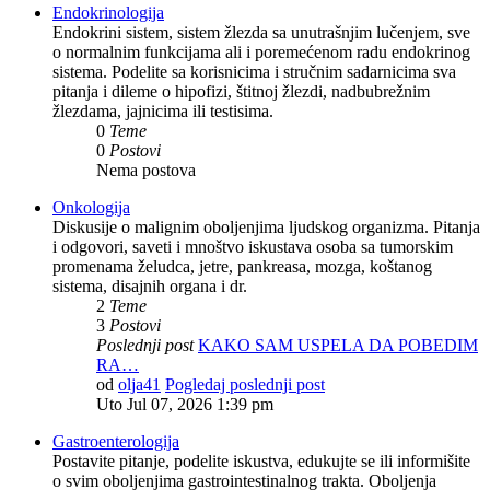
Endokrinologija
Endokrini sistem, sistem žlezda sa unutrašnjim lučenjem, sve
o normalnim funkcijama ali i poremećenom radu endokrinog
sistema. Podelite sa korisnicima i stručnim sadarnicima sva
pitanja i dileme o hipofizi, štitnoj žlezdi, nadbubrežnim
žlezdama, jajnicima ili testisima.
0
Teme
0
Postovi
Nema postova
Onkologija
Diskusije o malignim oboljenjima ljudskog organizma. Pitanja
i odgovori, saveti i mnoštvo iskustava osoba sa tumorskim
promenama želudca, jetre, pankreasa, mozga, koštanog
sistema, disajnih organa i dr.
2
Teme
3
Postovi
Poslednji post
KAKO SAM USPELA DA POBEDIM
RA…
od
olja41
Pogledaj poslednji post
Uto Jul 07, 2026 1:39 pm
Gastroenterologija
Postavite pitanje, podelite iskustva, edukujte se ili informišite
o svim oboljenjima gastrointestinalnog trakta. Oboljenja