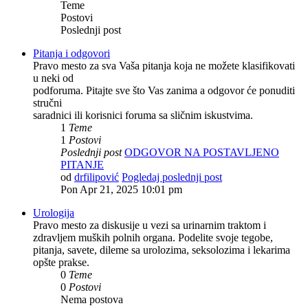
Teme
Postovi
Poslednji post
Pitanja i odgovori
Pravo mesto za sva Vaša pitanja koja ne možete klasifikovati
u neki od
podforuma. Pitajte sve što Vas zanima a odgovor će ponuditi
stručni
saradnici ili korisnici foruma sa sličnim iskustvima.
1
Teme
1
Postovi
Poslednji post
ODGOVOR NA POSTAVLJENO
PITANJE
od
drfilipović
Pogledaj poslednji post
Pon Apr 21, 2025 10:01 pm
Urologija
Pravo mesto za diskusije u vezi sa urinarnim traktom i
zdravljem muških polnih organa. Podelite svoje tegobe,
pitanja, savete, dileme sa urolozima, seksolozima i lekarima
opšte prakse.
0
Teme
0
Postovi
Nema postova