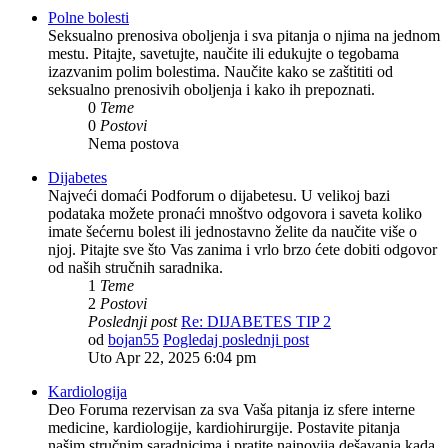
Polne bolesti
Seksualno prenosiva oboljenja i sva pitanja o njima na jednom
mestu. Pitajte, savetujte, naučite ili edukujte o tegobama
izazvanim polim bolestima. Naučite kako se zaštititi od
seksualno prenosivih oboljenja i kako ih prepoznati.
0
Teme
0
Postovi
Nema postova
Dijabetes
Najveći domaći Podforum o dijabetesu. U velikoj bazi
podataka možete pronaći mnoštvo odgovora i saveta koliko
imate šećernu bolest ili jednostavno želite da naučite više o
njoj. Pitajte sve što Vas zanima i vrlo brzo ćete dobiti odgovor
od naših stručnih saradnika.
1
Teme
2
Postovi
Poslednji post
Re: DIJABETES TIP 2
od
bojan55
Pogledaj poslednji post
Uto Apr 22, 2025 6:04 pm
Kardiologija
Deo Foruma rezervisan za sva Vaša pitanja iz sfere interne
medicine, kardiologije, kardiohirurgije. Postavite pitanja
našim stručnim saradnicima i pratite najnovija dešavanja kada