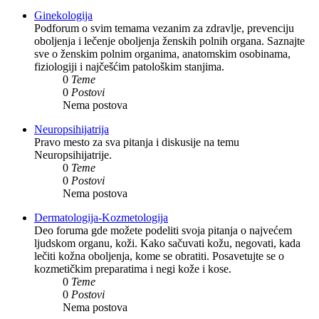
Ginekologija
Podforum o svim temama vezanim za zdravlje, prevenciju
oboljenja i lečenje oboljenja ženskih polnih organa. Saznajte
sve o ženskim polnim organima, anatomskim osobinama,
fiziologiji i najčešćim patološkim stanjima.
0
Teme
0
Postovi
Nema postova
Neuropsihijatrija
Pravo mesto za sva pitanja i diskusije na temu
Neuropsihijatrije.
0
Teme
0
Postovi
Nema postova
Dermatologija-Kozmetologija
Deo foruma gde možete podeliti svoja pitanja o najvećem
ljudskom organu, koži. Kako sačuvati kožu, negovati, kada
lečiti kožna oboljenja, kome se obratiti. Posavetujte se o
kozmetičkim preparatima i negi kože i kose.
0
Teme
0
Postovi
Nema postova