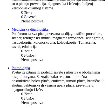
su u pitanju prevencija, dijagnostika i lečenje oboljenja
kardio-vaskularnog sistema.
0
Teme
0
Postovi
Nema postova
Medicinska dijagnostika
Podforum za sva pitanja vezana za dijagnostičke procedure,
skener, rendgenski snimci, magnetna rezonanca, scintigrafija,
gastroskopija, kolonoskopija, kolposkopija. Tumačenja,
saveti, edukacija.
0
Teme
0
Postovi
Nema postova
Pulmologija
Postavite pitanja ili podeliti savete i iskustva o oboljenjima
disajnih organa. Saznajte kako se astma, hronična
opstruktivna bolest pluća, emfizem, tumori pluća, hronična ili
akutna, bakterijska ili virusna upala pluća, preveniraju,
dijagnostikuju i leče.
0
Teme
0
Postovi
Nema postova