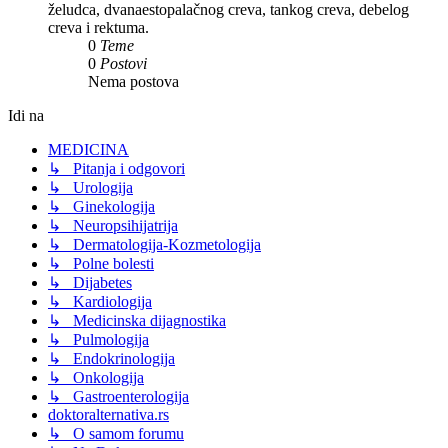
želudca, dvanaestopalačnog creva, tankog creva, debelog
creva i rektuma.
0
Teme
0
Postovi
Nema postova
Idi na
MEDICINA
↳ Pitanja i odgovori
↳ Urologija
↳ Ginekologija
↳ Neuropsihijatrija
↳ Dermatologija-Kozmetologija
↳ Polne bolesti
↳ Dijabetes
↳ Kardiologija
↳ Medicinska dijagnostika
↳ Pulmologija
↳ Endokrinologija
↳ Onkologija
↳ Gastroenterologija
doktoralternativa.rs
↳ O samom forumu