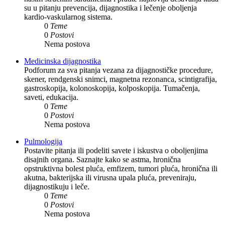
su u pitanju prevencija, dijagnostika i lečenje oboljenja
kardio-vaskularnog sistema.
0
Teme
0
Postovi
Nema postova
Medicinska dijagnostika
Podforum za sva pitanja vezana za dijagnostičke procedure,
skener, rendgenski snimci, magnetna rezonanca, scintigrafija,
gastroskopija, kolonoskopija, kolposkopija. Tumačenja,
saveti, edukacija.
0
Teme
0
Postovi
Nema postova
Pulmologija
Postavite pitanja ili podeliti savete i iskustva o oboljenjima
disajnih organa. Saznajte kako se astma, hronična
opstruktivna bolest pluća, emfizem, tumori pluća, hronična ili
akutna, bakterijska ili virusna upala pluća, preveniraju,
dijagnostikuju i leče.
0
Teme
0
Postovi
Nema postova