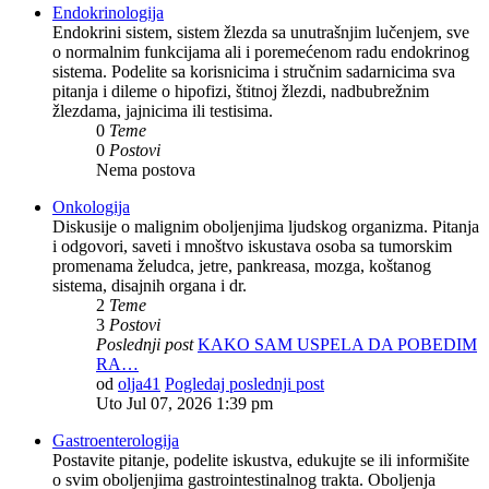
Endokrinologija
Endokrini sistem, sistem žlezda sa unutrašnjim lučenjem, sve
o normalnim funkcijama ali i poremećenom radu endokrinog
sistema. Podelite sa korisnicima i stručnim sadarnicima sva
pitanja i dileme o hipofizi, štitnoj žlezdi, nadbubrežnim
žlezdama, jajnicima ili testisima.
0
Teme
0
Postovi
Nema postova
Onkologija
Diskusije o malignim oboljenjima ljudskog organizma. Pitanja
i odgovori, saveti i mnoštvo iskustava osoba sa tumorskim
promenama želudca, jetre, pankreasa, mozga, koštanog
sistema, disajnih organa i dr.
2
Teme
3
Postovi
Poslednji post
KAKO SAM USPELA DA POBEDIM
RA…
od
olja41
Pogledaj poslednji post
Uto Jul 07, 2026 1:39 pm
Gastroenterologija
Postavite pitanje, podelite iskustva, edukujte se ili informišite
o svim oboljenjima gastrointestinalnog trakta. Oboljenja