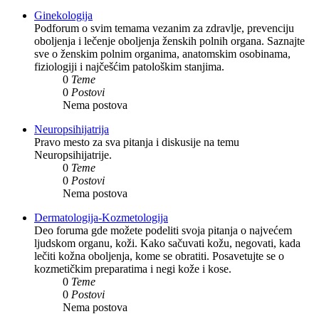
Ginekologija
Podforum o svim temama vezanim za zdravlje, prevenciju
oboljenja i lečenje oboljenja ženskih polnih organa. Saznajte
sve o ženskim polnim organima, anatomskim osobinama,
fiziologiji i najčešćim patološkim stanjima.
0
Teme
0
Postovi
Nema postova
Neuropsihijatrija
Pravo mesto za sva pitanja i diskusije na temu
Neuropsihijatrije.
0
Teme
0
Postovi
Nema postova
Dermatologija-Kozmetologija
Deo foruma gde možete podeliti svoja pitanja o najvećem
ljudskom organu, koži. Kako sačuvati kožu, negovati, kada
lečiti kožna oboljenja, kome se obratiti. Posavetujte se o
kozmetičkim preparatima i negi kože i kose.
0
Teme
0
Postovi
Nema postova