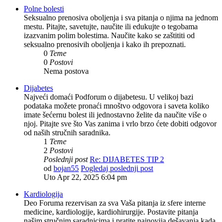
Polne bolesti
Seksualno prenosiva oboljenja i sva pitanja o njima na jednom
mestu. Pitajte, savetujte, naučite ili edukujte o tegobama
izazvanim polim bolestima. Naučite kako se zaštititi od
seksualno prenosivih oboljenja i kako ih prepoznati.
0
Teme
0
Postovi
Nema postova
Dijabetes
Najveći domaći Podforum o dijabetesu. U velikoj bazi
podataka možete pronaći mnoštvo odgovora i saveta koliko
imate šećernu bolest ili jednostavno želite da naučite više o
njoj. Pitajte sve što Vas zanima i vrlo brzo ćete dobiti odgovor
od naših stručnih saradnika.
1
Teme
2
Postovi
Poslednji post
Re: DIJABETES TIP 2
od
bojan55
Pogledaj poslednji post
Uto Apr 22, 2025 6:04 pm
Kardiologija
Deo Foruma rezervisan za sva Vaša pitanja iz sfere interne
medicine, kardiologije, kardiohirurgije. Postavite pitanja
našim stručnim saradnicima i pratite najnovija dešavanja kada