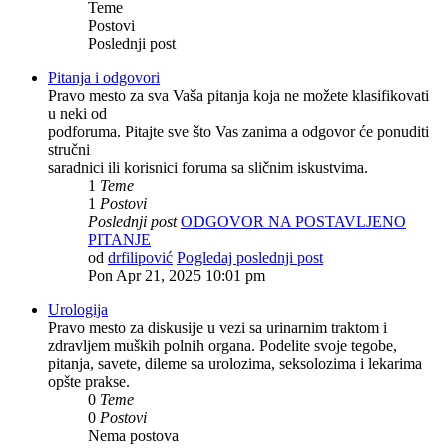
Teme
Postovi
Poslednji post
Pitanja i odgovori
Pravo mesto za sva Vaša pitanja koja ne možete klasifikovati
u neki od
podforuma. Pitajte sve što Vas zanima a odgovor će ponuditi
stručni
saradnici ili korisnici foruma sa sličnim iskustvima.
1
Teme
1
Postovi
Poslednji post
ODGOVOR NA POSTAVLJENO
PITANJE
od
drfilipović
Pogledaj poslednji post
Pon Apr 21, 2025 10:01 pm
Urologija
Pravo mesto za diskusije u vezi sa urinarnim traktom i
zdravljem muških polnih organa. Podelite svoje tegobe,
pitanja, savete, dileme sa urolozima, seksolozima i lekarima
opšte prakse.
0
Teme
0
Postovi
Nema postova