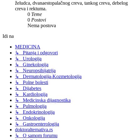
želudca, dvanaestopalačnog creva, tankog creva, debelog
creva i rektuma.
0
Teme
0
Postovi
Nema postova
Idi na
MEDICINA
↳ Pitanja i odgovori
↳ Urologija
↳ Ginekologija
↳ Neuropsihijatrija
↳ Dermatologija-Kozmetologija
↳ Polne bolesti
↳ Dijabetes
↳ Kardiologija
↳ Medicinska dijagnostika
↳ Pulmologija
↳ Endokrinologija
↳ Onkologija
↳ Gastroenterologija
doktoralternativa.rs
↳ O samom forumu