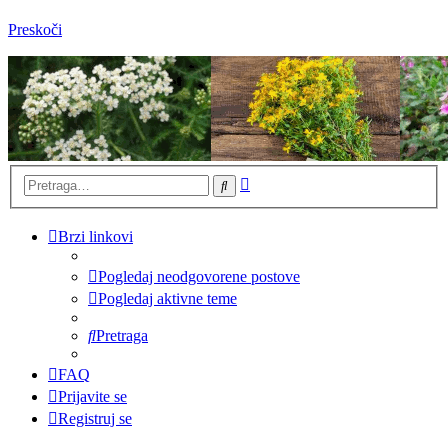
Preskoči
Napredna
Pretraga
pretraga
Brzi linkovi
Pogledaj neodgovorene postove
Pogledaj aktivne teme
Pretraga
FAQ
Prijavite se
Registruj se