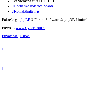
Sva vremena su u UTC UTC
Obriši sve kolačiće boarda
Kontaktirajte nas
Pokreće ga
phpBB
® Forum Software © phpBB Limited
Prevod -
www.CyberCom.rs
Privatnost
|
Uslovi