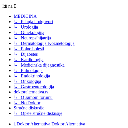
Idi na
MEDICINA
↳ Pitanja i odgovori
↳ Urologija
↳ Ginekologija
↳ Neuropsihijatrija
↳ Dermatologija-Kozmetologija
↳ Polne bolesti
↳ Dijabetes
↳ Kardiologija
↳ Medicinska dijagnostika
↳ Pulmologija
↳ Endokrinologija
↳ Onkologija
↳ Gastroenterologija
doktoralternativa.rs
↳ O samom forumu
↳ NetDoktor
Stručne diskusije
↳ Opšte stručne diskusije
Doktor Alternativa
Doktor Alternativa