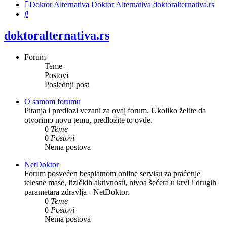
Doktor Alternativa
Doktor Alternativa
doktoralternativa.rs
Pretraga
doktoralternativa.rs
Forum
Teme
Postovi
Poslednji post
O samom forumu
Pitanja i predlozi vezani za ovaj forum. Ukoliko želite da
otvorimo novu temu, predložite to ovde.
0
Teme
0
Postovi
Nema postova
NetDoktor
Forum posvećen besplatnom online servisu za praćenje
telesne mase, fizičkih aktivnosti, nivoa šećera u krvi i drugih
parametara zdravlja - NetDoktor.
0
Teme
0
Postovi
Nema postova