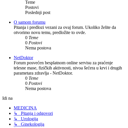
Teme
Postovi
Poslednji post
O samom forumu
Pitanja i predlozi vezani za ovaj forum. Ukoliko želite da
otvorimo novu temu, predložite to ovde.
0
Teme
0
Postovi
Nema postova
NetDoktor
Forum posvećen besplatnom online servisu za praćenje
telesne mase, fizičkih aktivnosti, nivoa šećera u krvi i drugih
parametara zdravlja - NetDoktor.
0
Teme
0
Postovi
Nema postova
Idi na
MEDICINA
↳ Pitanja i odgovori
↳ Urologija
↳ Ginekologija