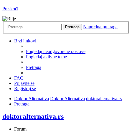
Preskoči
Napredna pretraga
Pretraga
Brzi linkovi
Pogledaj neodgovorene postove
Pogledaj aktivne teme
Pretraga
FAQ
Prijavite se
Registruj se
Doktor Alternativa
Doktor Alternativa
doktoralternativa.rs
Pretraga
doktoralternativa.rs
Forum