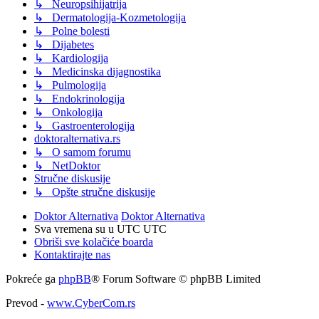
↳ Neuropsihijatrija
↳ Dermatologija-Kozmetologija
↳ Polne bolesti
↳ Dijabetes
↳ Kardiologija
↳ Medicinska dijagnostika
↳ Pulmologija
↳ Endokrinologija
↳ Onkologija
↳ Gastroenterologija
doktoralternativa.rs
↳ O samom forumu
↳ NetDoktor
Stručne diskusije
↳ Opšte stručne diskusije
Doktor Alternativa
Doktor Alternativa
Sva vremena su u UTC UTC
Obriši sve kolačiće boarda
Kontaktirajte nas
Pokreće ga
phpBB
® Forum Software © phpBB Limited
Prevod -
www.CyberCom.rs