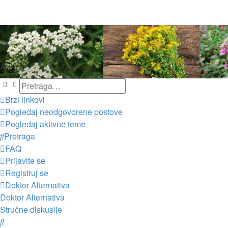
Pretraga
Napredna pretraga
Brzi linkovi
Pogledaj neodgovorene postove
Pogledaj aktivne teme
Pretraga
FAQ
Prijavite se
Registruj se
Doktor Alternativa
Doktor Alternativa
Stručne diskusije
Pretraga