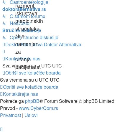
↳ Gastroenterologija
razmeni
doktoralternativa.rs
iskustava
↳ O samom forumu
medicinskih
↳ NetDoktor
stručnjaka.
Stručne diskusije
Nije
↳ Opšte stručne diskusije
namenjen
Doktor Alternativa
Doktor Alternativa
za
Kontaktirajte nas
pitanja
Sva vremena su u UTC UTC
pacijenata.
Obriši sve kolačiće boarda
Sva vremena su u UTC UTC
Obriši sve kolačiće boarda
Kontaktirajte nas
Pokreće ga
phpBB
® Forum Software © phpBB Limited
Prevod -
www.CyberCom.rs
Privatnost
|
Uslovi