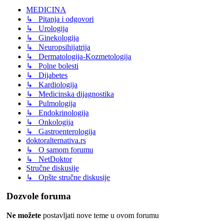
MEDICINA
↳ Pitanja i odgovori
↳ Urologija
↳ Ginekologija
↳ Neuropsihijatrija
↳ Dermatologija-Kozmetologija
↳ Polne bolesti
↳ Dijabetes
↳ Kardiologija
↳ Medicinska dijagnostika
↳ Pulmologija
↳ Endokrinologija
↳ Onkologija
↳ Gastroenterologija
doktoralternativa.rs
↳ O samom forumu
↳ NetDoktor
Stručne diskusije
↳ Opšte stručne diskusije
Dozvole foruma
Ne možete
postavljati nove teme u ovom forumu