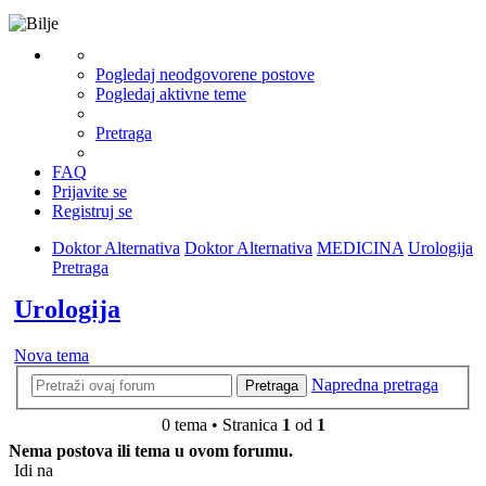
Pogledaj neodgovorene postove
Pogledaj aktivne teme
Pretraga
FAQ
Prijavite se
Registruj se
Doktor Alternativa
Doktor Alternativa
MEDICINA
Urologija
Pretraga
Urologija
Nova tema
Napredna pretraga
Pretraga
0 tema • Stranica
1
od
1
Nema postova ili tema u ovom forumu.
Idi na