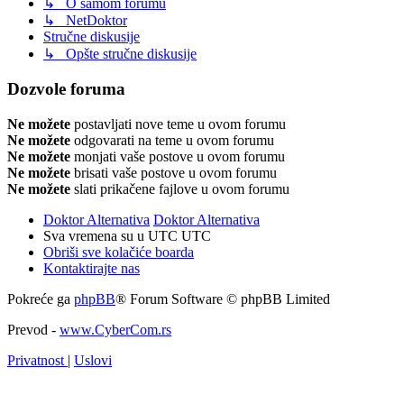
↳ O samom forumu
↳ NetDoktor
Stručne diskusije
↳ Opšte stručne diskusije
Dozvole foruma
Ne možete
postavljati nove teme u ovom forumu
Ne možete
odgovarati na teme u ovom forumu
Ne možete
monjati vaše postove u ovom forumu
Ne možete
brisati vaše postove u ovom forumu
Ne možete
slati prikačene fajlove u ovom forumu
Doktor Alternativa
Doktor Alternativa
Sva vremena su u UTC UTC
Obriši sve kolačiće boarda
Kontaktirajte nas
Pokreće ga
phpBB
® Forum Software © phpBB Limited
Prevod -
www.CyberCom.rs
Privatnost
|
Uslovi