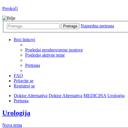
Preskoči
Napredna pretraga
Pretraga
Brzi linkovi
Pogledaj neodgovorene postove
Pogledaj aktivne teme
Pretraga
FAQ
Prijavite se
Registruj se
Doktor Alternativa
Doktor Alternativa
MEDICINA
Urologija
Pretraga
Urologija
Nova tema