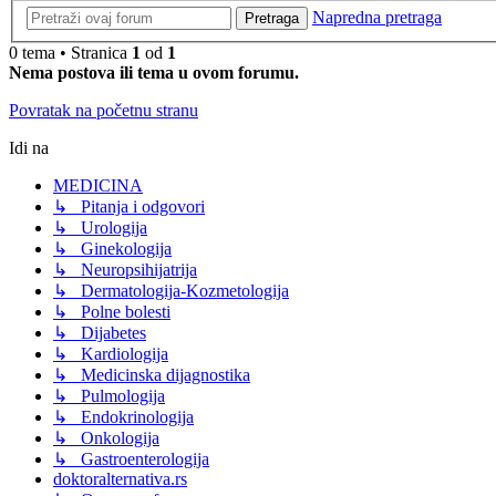
Napredna pretraga
Pretraga
0 tema • Stranica
1
od
1
Nema postova ili tema u ovom forumu.
Povratak na početnu stranu
Idi na
MEDICINA
↳ Pitanja i odgovori
↳ Urologija
↳ Ginekologija
↳ Neuropsihijatrija
↳ Dermatologija-Kozmetologija
↳ Polne bolesti
↳ Dijabetes
↳ Kardiologija
↳ Medicinska dijagnostika
↳ Pulmologija
↳ Endokrinologija
↳ Onkologija
↳ Gastroenterologija
doktoralternativa.rs