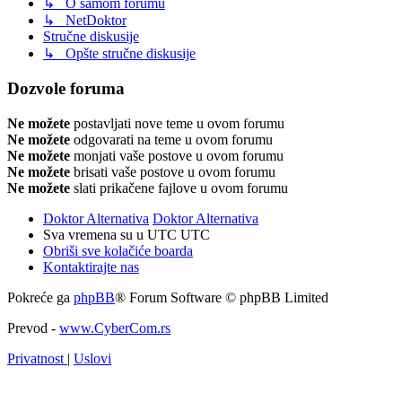
↳ O samom forumu
↳ NetDoktor
Stručne diskusije
↳ Opšte stručne diskusije
Dozvole foruma
Ne možete
postavljati nove teme u ovom forumu
Ne možete
odgovarati na teme u ovom forumu
Ne možete
monjati vaše postove u ovom forumu
Ne možete
brisati vaše postove u ovom forumu
Ne možete
slati prikačene fajlove u ovom forumu
Doktor Alternativa
Doktor Alternativa
Sva vremena su u UTC UTC
Obriši sve kolačiće boarda
Kontaktirajte nas
Pokreće ga
phpBB
® Forum Software © phpBB Limited
Prevod -
www.CyberCom.rs
Privatnost
|
Uslovi