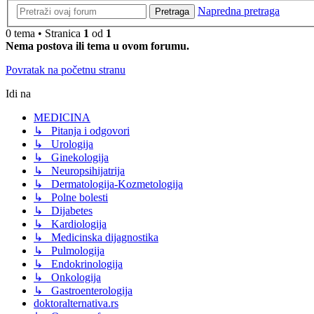
Napredna pretraga
Pretraga
0 tema • Stranica
1
od
1
Nema postova ili tema u ovom forumu.
Povratak na početnu stranu
Idi na
MEDICINA
↳ Pitanja i odgovori
↳ Urologija
↳ Ginekologija
↳ Neuropsihijatrija
↳ Dermatologija-Kozmetologija
↳ Polne bolesti
↳ Dijabetes
↳ Kardiologija
↳ Medicinska dijagnostika
↳ Pulmologija
↳ Endokrinologija
↳ Onkologija
↳ Gastroenterologija
doktoralternativa.rs