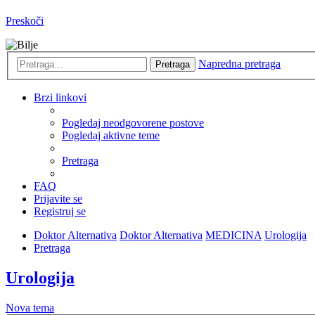
Preskoči
Napredna pretraga
Pretraga
Brzi linkovi
Pogledaj neodgovorene postove
Pogledaj aktivne teme
Pretraga
FAQ
Prijavite se
Registruj se
Doktor Alternativa
Doktor Alternativa
MEDICINA
Urologija
Pretraga
Urologija
Nova tema