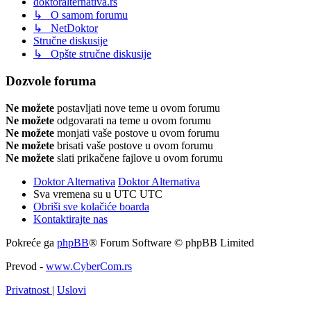
doktoralternativa.rs
↳ O samom forumu
↳ NetDoktor
Stručne diskusije
↳ Opšte stručne diskusije
Dozvole foruma
Ne možete
postavljati nove teme u ovom forumu
Ne možete
odgovarati na teme u ovom forumu
Ne možete
monjati vaše postove u ovom forumu
Ne možete
brisati vaše postove u ovom forumu
Ne možete
slati prikačene fajlove u ovom forumu
Doktor Alternativa
Doktor Alternativa
Sva vremena su u UTC UTC
Obriši sve kolačiće boarda
Kontaktirajte nas
Pokreće ga
phpBB
® Forum Software © phpBB Limited
Prevod -
www.CyberCom.rs
Privatnost
|
Uslovi