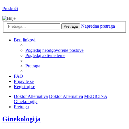
Preskoči
Napredna pretraga
Pretraga
Brzi linkovi
Pogledaj neodgovorene postove
Pogledaj aktivne teme
Pretraga
FAQ
Prijavite se
Registruj se
Doktor Alternativa
Doktor Alternativa
MEDICINA
Ginekologija
Pretraga
Ginekologija