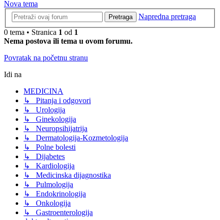
Nova tema
Napredna pretraga
Pretraga
0 tema • Stranica
1
od
1
Nema postova ili tema u ovom forumu.
Povratak na početnu stranu
Idi na
MEDICINA
↳ Pitanja i odgovori
↳ Urologija
↳ Ginekologija
↳ Neuropsihijatrija
↳ Dermatologija-Kozmetologija
↳ Polne bolesti
↳ Dijabetes
↳ Kardiologija
↳ Medicinska dijagnostika
↳ Pulmologija
↳ Endokrinologija
↳ Onkologija
↳ Gastroenterologija