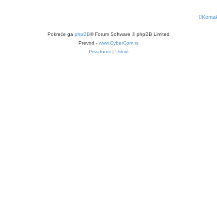
Kontak
Pokreće ga
phpBB
® Forum Software © phpBB Limited
Prevod -
www.CyberCom.rs
Privatnost
|
Uslovi