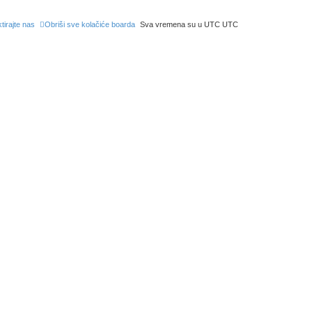
tirajte nas
Obriši sve kolačiće boarda
Sva vremena su u UTC UTC