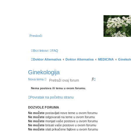
Preskoči
Brzi linkovi
FAQ
Doktor Alternativa
Doktor Alternativa
MEDICINA
Ginekol
Ginekologija
P
N
Nova tema
r
a
e
p
Nema postova ili tema u ovom forumu.
t
r
r
e
Povratak na početnu stranu
a
d
g
n
a
a
DOZVOLE FORUMA
p
Ne možete
postavljati nove teme u ovom forumu
r
Ne možete
odgovarati na teme u ovom forumu
e
Ne možete
monjati vaše postove u ovom forumu
t
Ne možete
brisati vaše postove u ovom forumu
r
Ne možete
slati prikačene fajlove u ovom forumu