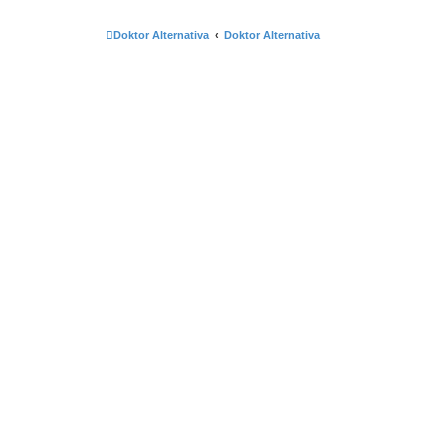
a
g
a
Doktor Alternativa
Doktor Alternativa