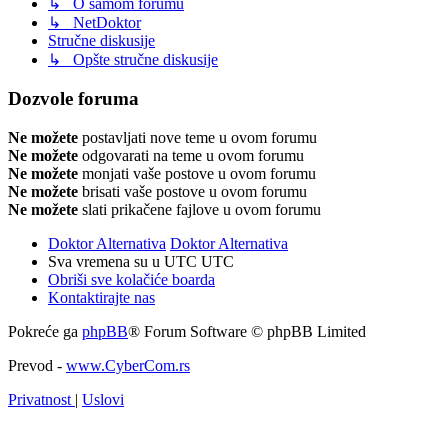
↳ O samom forumu
↳ NetDoktor
Stručne diskusije
↳ Opšte stručne diskusije
Dozvole foruma
Ne možete
postavljati nove teme u ovom forumu
Ne možete
odgovarati na teme u ovom forumu
Ne možete
monjati vaše postove u ovom forumu
Ne možete
brisati vaše postove u ovom forumu
Ne možete
slati prikačene fajlove u ovom forumu
Doktor Alternativa
Doktor Alternativa
Sva vremena su u UTC UTC
Obriši sve kolačiće boarda
Kontaktirajte nas
Pokreće ga
phpBB
® Forum Software © phpBB Limited
Prevod -
www.CyberCom.rs
Privatnost
|
Uslovi