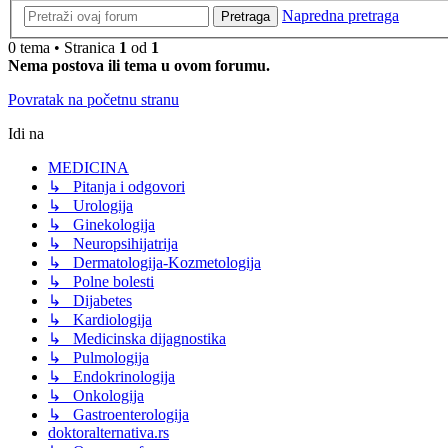
Napredna pretraga
Pretraga
0 tema • Stranica
1
od
1
Nema postova ili tema u ovom forumu.
Povratak na početnu stranu
Idi na
MEDICINA
↳ Pitanja i odgovori
↳ Urologija
↳ Ginekologija
↳ Neuropsihijatrija
↳ Dermatologija-Kozmetologija
↳ Polne bolesti
↳ Dijabetes
↳ Kardiologija
↳ Medicinska dijagnostika
↳ Pulmologija
↳ Endokrinologija
↳ Onkologija
↳ Gastroenterologija
doktoralternativa.rs