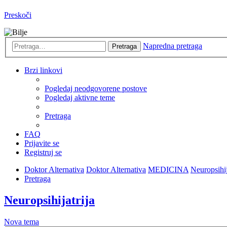
Preskoči
Napredna pretraga
Pretraga
Brzi linkovi
Pogledaj neodgovorene postove
Pogledaj aktivne teme
Pretraga
FAQ
Prijavite se
Registruj se
Doktor Alternativa
Doktor Alternativa
MEDICINA
Neuropsihij
Pretraga
Neuropsihijatrija
Nova tema