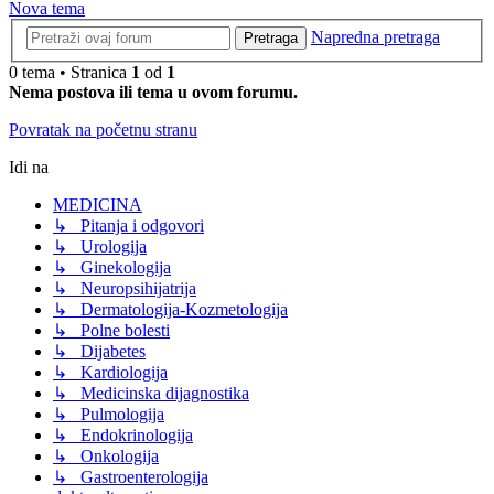
Nova tema
Napredna pretraga
Pretraga
0 tema • Stranica
1
od
1
Nema postova ili tema u ovom forumu.
Povratak na početnu stranu
Idi na
MEDICINA
↳ Pitanja i odgovori
↳ Urologija
↳ Ginekologija
↳ Neuropsihijatrija
↳ Dermatologija-Kozmetologija
↳ Polne bolesti
↳ Dijabetes
↳ Kardiologija
↳ Medicinska dijagnostika
↳ Pulmologija
↳ Endokrinologija
↳ Onkologija
↳ Gastroenterologija