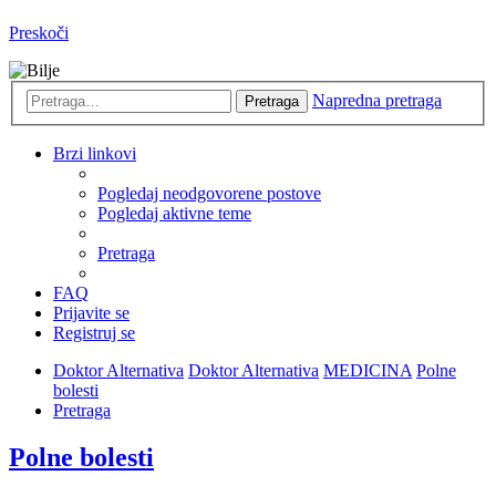
Preskoči
Napredna pretraga
Pretraga
Brzi linkovi
Pogledaj neodgovorene postove
Pogledaj aktivne teme
Pretraga
FAQ
Prijavite se
Registruj se
Doktor Alternativa
Doktor Alternativa
MEDICINA
Polne
bolesti
Pretraga
Polne bolesti