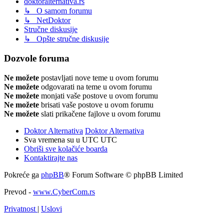
doktoralternativa.rs
↳ O samom forumu
↳ NetDoktor
Stručne diskusije
↳ Opšte stručne diskusije
Dozvole foruma
Ne možete
postavljati nove teme u ovom forumu
Ne možete
odgovarati na teme u ovom forumu
Ne možete
monjati vaše postove u ovom forumu
Ne možete
brisati vaše postove u ovom forumu
Ne možete
slati prikačene fajlove u ovom forumu
Doktor Alternativa
Doktor Alternativa
Sva vremena su u UTC UTC
Obriši sve kolačiće boarda
Kontaktirajte nas
Pokreće ga
phpBB
® Forum Software © phpBB Limited
Prevod -
www.CyberCom.rs
Privatnost
|
Uslovi