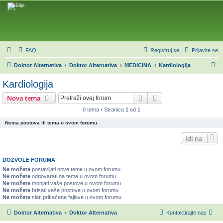
FAQ
Registruj se
Prijavite se
P
Doktor Alternativa
Doktor Alternativa
MEDICINA
Kardiologija
r
Kardiologija
e
Pretraga
Napredna pretraga
Nova tema
t
0 tema • Stranica
1
od
1
r
Nema postova ili tema u ovom forumu.
a
g
Idi na
a
DOZVOLE FORUMA
Ne možete
postavljati nove teme u ovom forumu
Ne možete
odgovarati na teme u ovom forumu
Ne možete
monjati vaše postove u ovom forumu
Ne možete
brisati vaše postove u ovom forumu
Ne možete
slati prikačene fajlove u ovom forumu
Doktor Alternativa
Doktor Alternativa
Kontaktirajte nas