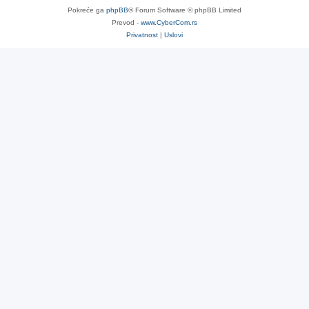
Pokreće ga
phpBB
® Forum Software © phpBB Limited
Prevod -
www.CyberCom.rs
Privatnost
|
Uslovi