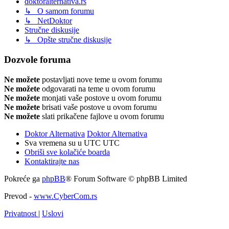
doktoralternativa.rs
↳ O samom forumu
↳ NetDoktor
Stručne diskusije
↳ Opšte stručne diskusije
Dozvole foruma
Ne možete
postavljati nove teme u ovom forumu
Ne možete
odgovarati na teme u ovom forumu
Ne možete
monjati vaše postove u ovom forumu
Ne možete
brisati vaše postove u ovom forumu
Ne možete
slati prikačene fajlove u ovom forumu
Doktor Alternativa
Doktor Alternativa
Sva vremena su u UTC UTC
Obriši sve kolačiće boarda
Kontaktirajte nas
Pokreće ga
phpBB
® Forum Software © phpBB Limited
Prevod -
www.CyberCom.rs
Privatnost
|
Uslovi