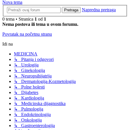
Nova tema
Napredna pretraga
Pretraga
0 tema • Stranica
1
od
1
Nema postova ili tema u ovom forumu.
Povratak na početnu stranu
Idi na
MEDICINA
↳ Pitanja i odgovori
↳ Urologija
↳ Ginekologija
↳ Neuropsihijatrija
↳ Dermatologija-Kozmetologija
↳ Polne bolesti
↳ Dijabetes
↳ Kardiologija
↳ Medicinska dijagnostika
↳ Pulmologija
↳ Endokrinologija
↳ Onkologija
↳ Gastroenterologija