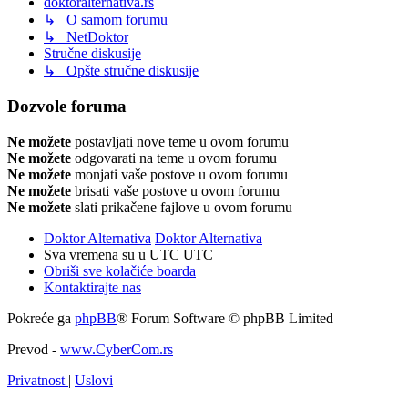
doktoralternativa.rs
↳ O samom forumu
↳ NetDoktor
Stručne diskusije
↳ Opšte stručne diskusije
Dozvole foruma
Ne možete
postavljati nove teme u ovom forumu
Ne možete
odgovarati na teme u ovom forumu
Ne možete
monjati vaše postove u ovom forumu
Ne možete
brisati vaše postove u ovom forumu
Ne možete
slati prikačene fajlove u ovom forumu
Doktor Alternativa
Doktor Alternativa
Sva vremena su u UTC UTC
Obriši sve kolačiće boarda
Kontaktirajte nas
Pokreće ga
phpBB
® Forum Software © phpBB Limited
Prevod -
www.CyberCom.rs
Privatnost
|
Uslovi