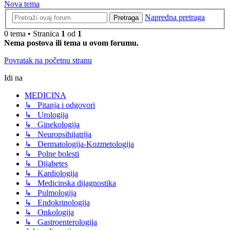
Nova tema
Napredna pretraga
Pretraga
0 tema • Stranica
1
od
1
Nema postova ili tema u ovom forumu.
Povratak na početnu stranu
Idi na
MEDICINA
↳ Pitanja i odgovori
↳ Urologija
↳ Ginekologija
↳ Neuropsihijatrija
↳ Dermatologija-Kozmetologija
↳ Polne bolesti
↳ Dijabetes
↳ Kardiologija
↳ Medicinska dijagnostika
↳ Pulmologija
↳ Endokrinologija
↳ Onkologija
↳ Gastroenterologija