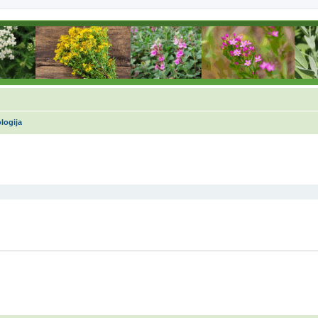
logija
dna pretraga