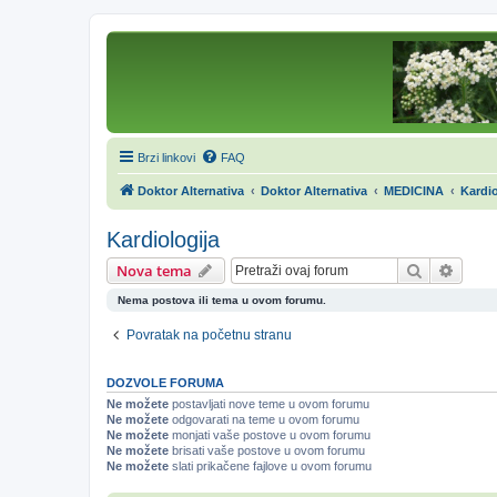
Brzi linkovi
FAQ
Doktor Alternativa
Doktor Alternativa
MEDICINA
Kardio
Kardiologija
Pretraga
Napre
Nova tema
Nema postova ili tema u ovom forumu.
Povratak na početnu stranu
DOZVOLE FORUMA
Ne možete
postavljati nove teme u ovom forumu
Ne možete
odgovarati na teme u ovom forumu
Ne možete
monjati vaše postove u ovom forumu
Ne možete
brisati vaše postove u ovom forumu
Ne možete
slati prikačene fajlove u ovom forumu