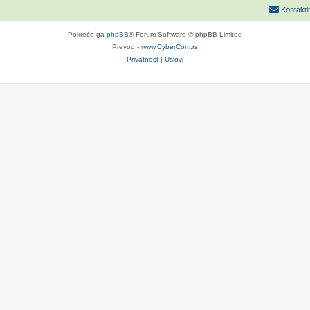
Kontakti
Pokreće ga
phpBB
® Forum Software © phpBB Limited
Prevod -
www.CyberCom.rs
Privatnost
|
Uslovi