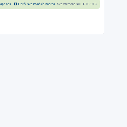
rajte nas
Obriši sve kolačiće boarda
Sva vremena su u UTC UTC