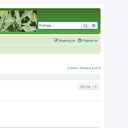
Pretraga
Napredna pretra
Registruj se
Prijavite se
0 tema • Stranica
1
od
1
Idi na