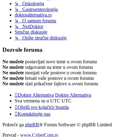
↳ Onkologija
↳ Gastroenterologija
doktoralternativa.rs
↳ O samom forumu
↳ NetDoktor
Stručne diskusije
↳ Opšte stručne diskusije
Dozvole foruma
Ne možete
postavljati nove teme u ovom forumu
Ne možete
odgovarati na teme u ovom forumu
Ne možete
monjati vaše postove u ovom forumu
Ne možete
brisati vaše postove u ovom forumu
Ne možete
slati prikačene fajlove u ovom forumu
Doktor Alternativa
Doktor Alternativa
Sva vremena su u UTC UTC
Obriši sve kolačiće boarda
Kontaktirajte nas
Pokreće ga
phpBB
® Forum Software © phpBB Limited
Prevod -
www.CyberCom.rs