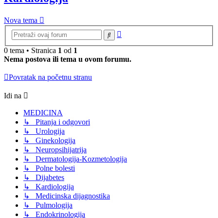
Nova tema
Napredna
Pretraga
pretraga
0 tema • Stranica
1
od
1
Nema postova ili tema u ovom forumu.
Povratak na početnu stranu
Idi na
MEDICINA
↳ Pitanja i odgovori
↳ Urologija
↳ Ginekologija
↳ Neuropsihijatrija
↳ Dermatologija-Kozmetologija
↳ Polne bolesti
↳ Dijabetes
↳ Kardiologija
↳ Medicinska dijagnostika
↳ Pulmologija
↳ Endokrinologija