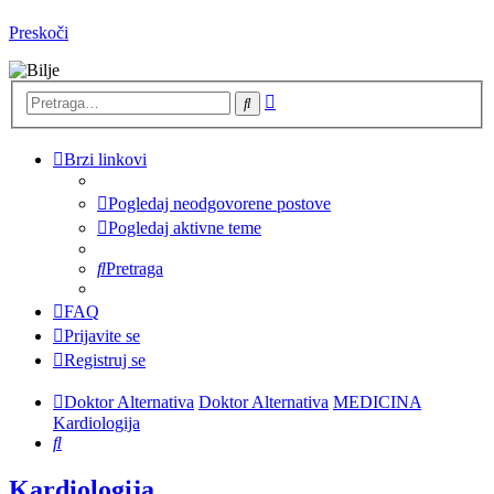
Preskoči
Napredna
Pretraga
pretraga
Brzi linkovi
Pogledaj neodgovorene postove
Pogledaj aktivne teme
Pretraga
FAQ
Prijavite se
Registruj se
Doktor Alternativa
Doktor Alternativa
MEDICINA
Kardiologija
Pretraga
Kardiologija