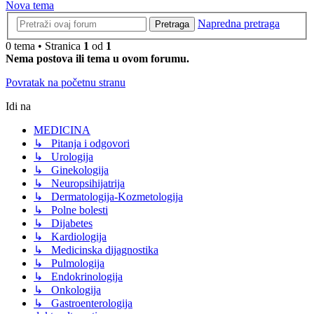
Nova tema
Napredna pretraga
Pretraga
0 tema • Stranica
1
od
1
Nema postova ili tema u ovom forumu.
Povratak na početnu stranu
Idi na
MEDICINA
↳ Pitanja i odgovori
↳ Urologija
↳ Ginekologija
↳ Neuropsihijatrija
↳ Dermatologija-Kozmetologija
↳ Polne bolesti
↳ Dijabetes
↳ Kardiologija
↳ Medicinska dijagnostika
↳ Pulmologija
↳ Endokrinologija
↳ Onkologija
↳ Gastroenterologija