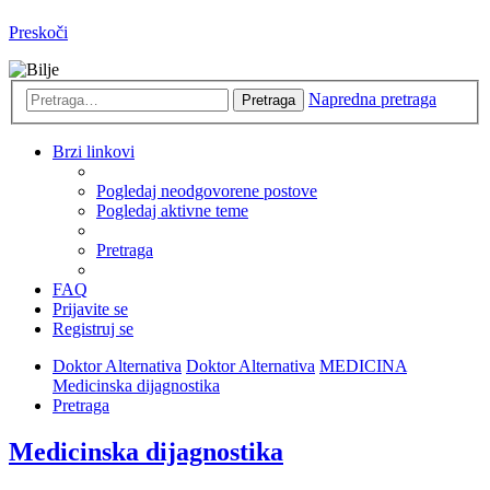
Preskoči
Napredna pretraga
Pretraga
Brzi linkovi
Pogledaj neodgovorene postove
Pogledaj aktivne teme
Pretraga
FAQ
Prijavite se
Registruj se
Doktor Alternativa
Doktor Alternativa
MEDICINA
Medicinska dijagnostika
Pretraga
Medicinska dijagnostika