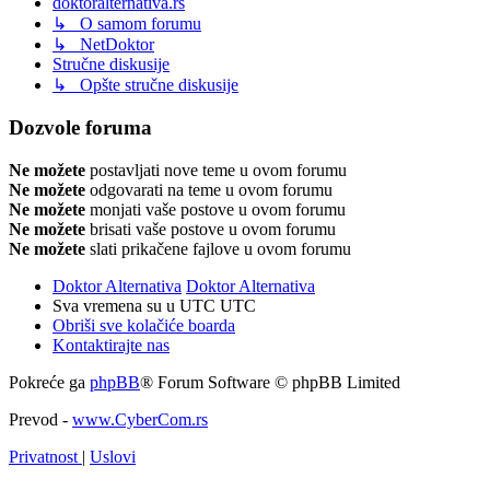
doktoralternativa.rs
↳ O samom forumu
↳ NetDoktor
Stručne diskusije
↳ Opšte stručne diskusije
Dozvole foruma
Ne možete
postavljati nove teme u ovom forumu
Ne možete
odgovarati na teme u ovom forumu
Ne možete
monjati vaše postove u ovom forumu
Ne možete
brisati vaše postove u ovom forumu
Ne možete
slati prikačene fajlove u ovom forumu
Doktor Alternativa
Doktor Alternativa
Sva vremena su u UTC UTC
Obriši sve kolačiće boarda
Kontaktirajte nas
Pokreće ga
phpBB
® Forum Software © phpBB Limited
Prevod -
www.CyberCom.rs
Privatnost
|
Uslovi