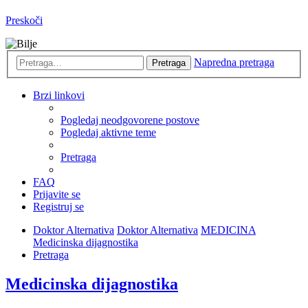
Preskoči
Napredna pretraga
Pretraga
Brzi linkovi
Pogledaj neodgovorene postove
Pogledaj aktivne teme
Pretraga
FAQ
Prijavite se
Registruj se
Doktor Alternativa
Doktor Alternativa
MEDICINA
Medicinska dijagnostika
Pretraga
Medicinska dijagnostika