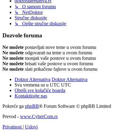
doktoralternativa.rs
↳ O samom forumu
↳ NetDoktor
Stručne diskusije
↳ Opšte stručne diskusije
Dozvole foruma
Ne možete
postavljati nove teme u ovom forumu
Ne možete
odgovarati na teme u ovom forumu
Ne možete
monjati vaše postove u ovom forumu
Ne možete
brisati vaše postove u ovom forumu
Ne možete
slati prikačene fajlove u ovom forumu
Doktor Alternativa
Doktor Alternativa
Sva vremena su u UTC UTC
Obriši sve kolačiće boarda
Kontaktirajte nas
Pokreće ga
phpBB
® Forum Software © phpBB Limited
Prevod -
www.CyberCom.rs
Privatnost
|
Uslovi