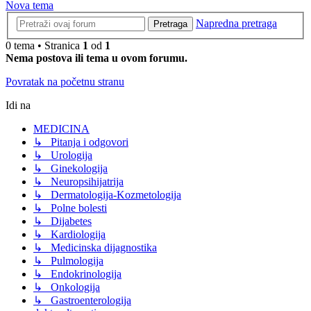
Nova tema
Napredna pretraga
Pretraga
0 tema • Stranica
1
od
1
Nema postova ili tema u ovom forumu.
Povratak na početnu stranu
Idi na
MEDICINA
↳ Pitanja i odgovori
↳ Urologija
↳ Ginekologija
↳ Neuropsihijatrija
↳ Dermatologija-Kozmetologija
↳ Polne bolesti
↳ Dijabetes
↳ Kardiologija
↳ Medicinska dijagnostika
↳ Pulmologija
↳ Endokrinologija
↳ Onkologija
↳ Gastroenterologija