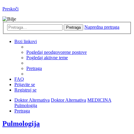
Preskoči
Napredna pretraga
Pretraga
Brzi linkovi
Pogledaj neodgovorene postove
Pogledaj aktivne teme
Pretraga
FAQ
Prijavite se
Registruj se
Doktor Alternativa
Doktor Alternativa
MEDICINA
Pulmologija
Pretraga
Pulmologija