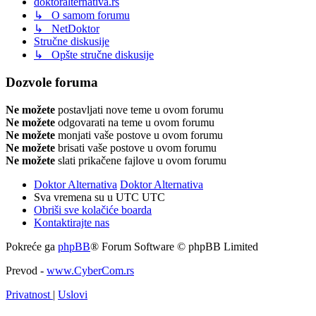
doktoralternativa.rs
↳ O samom forumu
↳ NetDoktor
Stručne diskusije
↳ Opšte stručne diskusije
Dozvole foruma
Ne možete
postavljati nove teme u ovom forumu
Ne možete
odgovarati na teme u ovom forumu
Ne možete
monjati vaše postove u ovom forumu
Ne možete
brisati vaše postove u ovom forumu
Ne možete
slati prikačene fajlove u ovom forumu
Doktor Alternativa
Doktor Alternativa
Sva vremena su u UTC UTC
Obriši sve kolačiće boarda
Kontaktirajte nas
Pokreće ga
phpBB
® Forum Software © phpBB Limited
Prevod -
www.CyberCom.rs
Privatnost
|
Uslovi