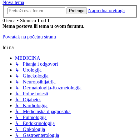
Nova tema
Napredna pretraga
Pretraga
0 tema • Stranica
1
od
1
Nema postova ili tema u ovom forumu.
Povratak na početnu stranu
Idi na
MEDICINA
↳ Pitanja i odgovori
↳ Urologija
↳ Ginekologija
↳ Neuropsihijatrija
↳ Dermatologija-Kozmetologija
↳ Polne bolesti
↳ Dijabetes
↳ Kardiologija
↳ Medicinska dijagnostika
↳ Pulmologija
↳ Endokrinologija
↳ Onkologija
↳ Gastroenterologija