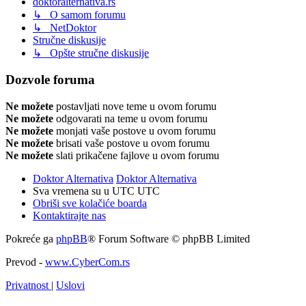
doktoralternativa.rs
↳ O samom forumu
↳ NetDoktor
Stručne diskusije
↳ Opšte stručne diskusije
Dozvole foruma
Ne možete
postavljati nove teme u ovom forumu
Ne možete
odgovarati na teme u ovom forumu
Ne možete
monjati vaše postove u ovom forumu
Ne možete
brisati vaše postove u ovom forumu
Ne možete
slati prikačene fajlove u ovom forumu
Doktor Alternativa
Doktor Alternativa
Sva vremena su u UTC UTC
Obriši sve kolačiće boarda
Kontaktirajte nas
Pokreće ga
phpBB
® Forum Software © phpBB Limited
Prevod -
www.CyberCom.rs
Privatnost
|
Uslovi