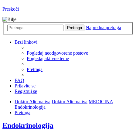
Preskoči
Napredna pretraga
Pretraga
Brzi linkovi
Pogledaj neodgovorene postove
Pogledaj aktivne teme
Pretraga
FAQ
Prijavite se
Registruj se
Doktor Alternativa
Doktor Alternativa
MEDICINA
Endokrinologija
Pretraga
Endokrinologija