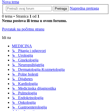
Nova tema
Napredna pretraga
Pretraga
0 tema • Stranica
1
od
1
Nema postova ili tema u ovom forumu.
Povratak na početnu stranu
Idi na
MEDICINA
↳ Pitanja i odgovori
↳ Urologija
↳ Ginekologija
↳ Neuropsihijatrija
↳ Dermatologija-Kozmetologija
↳ Polne bolesti
↳ Dijabetes
↳ Kardiologija
↳ Medicinska dijagnostika
↳ Pulmologija
↳ Endokrinologija
↳ Onkologija
↳ Gastroenterologija